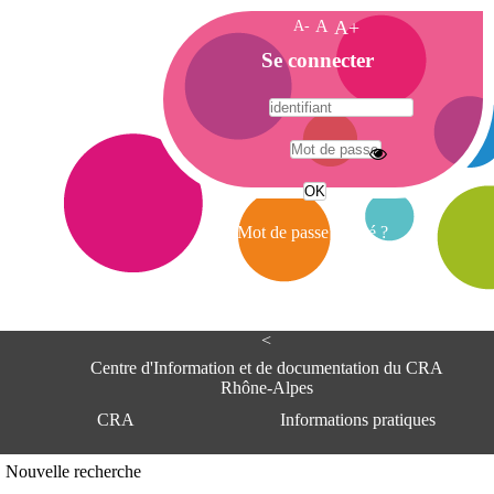
A-
A
A+
A
Se connecter
c
c
u
e
A
i
d
l
r
Mot de passe oublié ?
e
s
s
e
<
C
e
Centre d'Information et de documentation du CRA
n
Rhône-Alpes
t
CRA
Informations pratiques
r
e
d
Adresse
Nouvelle recherche
'
Centre d'information et de documentat