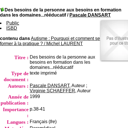
I
du CRA Rhône-Alpes
n
Centre Hospitalier le Vinatier
Des besoins de la personne aux besoins en formation
f
bât 211
dans les domaines...rééducatif
/
Pascale DANSART
o
95, Bd Pinel
r
Public
69678 Bron Cedex
m
ISBD
Horaires
a
Lundi au Vendredi
t
contenu dans
Autisme : Pourquoi et comment se
9h00-12h00 13h30-16h00
i
former à la pratique ?
/
Michel LAURENT
Contact
o
Tél:
+33(0)4 37 91 54 65
n
Fax:
+33(0)4 37 91 54 37
Titre :
Des besoins de la personne aux
e
Mail
besoins en formation dans les
t
domaines...rééducatif
d
Type de
texte imprimé
e
D
document :
o
Auteurs :
Pascale DANSART
, Auteur ;
c
Virginie SCHAEFFER
, Auteur
u
Année de
1999
m
publication :
e
Importance
p.38-41
n
t
:
a
Langues :
Français (
fre
)
t