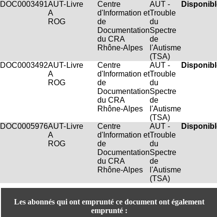
DOC0003491
AUT-
Livre
Centre
AUT -
Disponibl
.
A
d'Information et
Trouble
2
ROG
de
du
1
Documentation
Spectre
1
du CRA
de
9
Rhône-Alpes
l'Autisme
5
(TSA)
,
DOC0003492
AUT-
Livre
Centre
AUT -
Disponibl
B
A
d'Information et
Trouble
d
ROG
de
du
P
Documentation
Spectre
i
du CRA
de
n
Rhône-Alpes
l'Autisme
e
(TSA)
l
DOC0005976
AUT-
Livre
Centre
AUT -
Disponibl
F
A
d'Information et
Trouble
-
ROG
de
du
6
Documentation
Spectre
9
du CRA
de
6
Rhône-Alpes
l'Autisme
7
(TSA)
7
B
R
Les abonnés qui ont emprunté ce document ont également
O
emprunté :
N