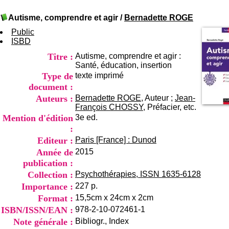
I
du CRA Rhône-Alpes
n
Centre Hospitalier le Vinatier
Autisme, comprendre et agir
/
Bernadette ROGE
f
bât 211
o
Public
95, Bd Pinel
r
ISBD
69678 Bron Cedex
m
Horaires
Titre :
Autisme, comprendre et agir :
a
Lundi au Vendredi
Santé, éducation, insertion
t
9h00-12h00 13h30-16h00
Type de
texte imprimé
i
Contact
o
document :
Tél:
+33(0)4 37 91 54 65
n
Fax:
+33(0)4 37 91 54 37
Auteurs :
Bernadette ROGE
, Auteur ;
Jean-
e
François CHOSSY
, Préfacier, etc.
Mail
t
Mention d'édition
3e ed.
d
:
e
Editeur :
Paris [France] : Dunod
D
o
Année de
2015
c
publication :
u
Collection :
Psychothérapies, ISSN 1635-6128
m
Importance :
227 p.
e
n
Format :
15,5cm x 24cm x 2cm
t
ISBN/ISSN/EAN :
978-2-10-072461-1
a
Note générale :
Bibliogr., Index
t