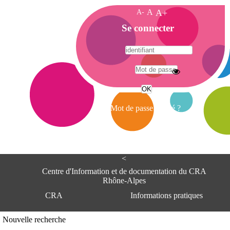
A-
A
A+
A
Se connecter
c
c
u
e
A
i
d
l
r
Mot de passe oublié ?
e
s
s
e
<
C
e
Centre d'Information et de documentation du CRA
n
Rhône-Alpes
t
CRA
Informations pratiques
r
e
d
Adresse
Nouvelle recherche
'
Centre d'information et de documentat