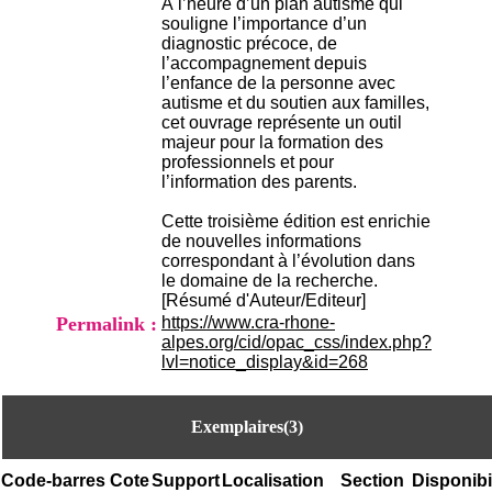
À l’heure d’un plan autisme qui
H
souligne l’importance d’un
o
diagnostic précoce, de
s
l’accompagnement depuis
p
l’enfance de la personne avec
i
autisme et du soutien aux familles,
t
cet ouvrage représente un outil
a
majeur pour la formation des
l
professionnels et pour
i
l’information des parents.
e
r
Cette troisième édition est enrichie
l
de nouvelles informations
e
correspondant à l’évolution dans
V
le domaine de la recherche.
i
[Résumé d'Auteur/Editeur]
n
Permalink :
https://www.cra-rhone-
a
alpes.org/cid/opac_css/index.php?
t
lvl=notice_display&id=268
i
e
r
,
Exemplaires(3)
b
â
Code-barres
Cote
Support
Localisation
Section
Disponibi
t