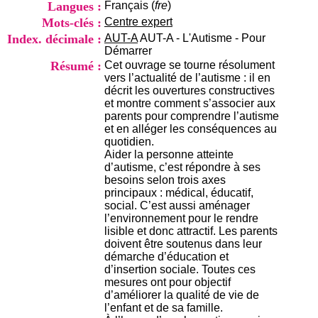
Langues :
Français (
fre
)
i
o
Mots-clés :
Centre expert
n
Index. décimale :
AUT-A
AUT-A - L'Autisme - Pour
d
Démarrer
u
Résumé :
Cet ouvrage se tourne résolument
C
vers l’actualité de l’autisme : il en
R
décrit les ouvertures constructives
A
et montre comment s’associer aux
R
parents pour comprendre l’autisme
h
et en alléger les conséquences au
ô
quotidien.
n
Aider la personne atteinte
e
d’autisme, c’est répondre à ses
-
besoins selon trois axes
A
principaux : médical, éducatif,
l
social. C’est aussi aménager
p
l’environnement pour le rendre
e
lisible et donc attractif. Les parents
s
doivent être soutenus dans leur
C
démarche d’éducation et
e
d’insertion sociale. Toutes ces
n
mesures ont pour objectif
t
d’améliorer la qualité de vie de
r
l’enfant et de sa famille.
e