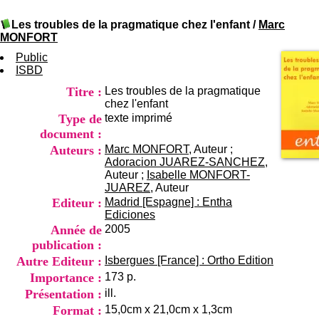
I
du CRA Rhône-Alpes
n
Centre Hospitalier le Vinatier
Les troubles de la pragmatique chez l'enfant
/
Marc
f
bât 211
MONFORT
o
95, Bd Pinel
r
Public
69678 Bron Cedex
m
ISBD
Horaires
a
Lundi au Vendredi
Titre :
Les troubles de la pragmatique
t
9h00-12h00 13h30-16h00
chez l'enfant
i
Contact
Type de
texte imprimé
o
Tél:
+33(0)4 37 91 54 65
n
document :
Fax:
+33(0)4 37 91 54 37
e
Auteurs :
Marc MONFORT
, Auteur ;
Mail
t
Adoracion JUAREZ-SANCHEZ
,
d
Auteur ;
Isabelle MONFORT-
e
JUAREZ
, Auteur
D
Editeur :
Madrid [Espagne] : Entha
o
Ediciones
c
Année de
2005
u
publication :
m
Autre Editeur :
Isbergues [France] : Ortho Edition
e
n
Importance :
173 p.
t
Présentation :
ill.
a
Format :
15,0cm x 21,0cm x 1,3cm
t