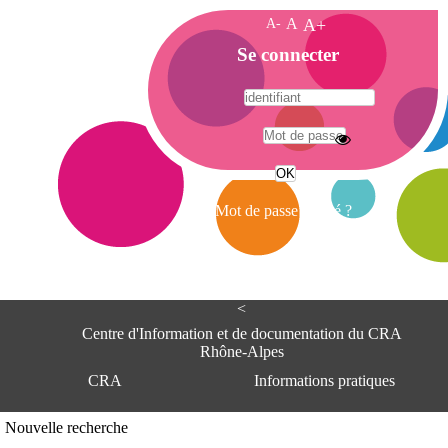
A-
A
A+
A
Se connecter
c
c
u
e
A
i
d
l
r
Mot de passe oublié ?
e
s
s
e
<
C
e
Centre d'Information et de documentation du CRA
n
Rhône-Alpes
t
CRA
Informations pratiques
r
e
d
Adresse
Nouvelle recherche
'
Centre d'information et de documentat