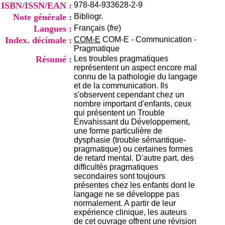
i
ISBN/ISSN/EAN :
978-84-933628-2-9
o
Note générale :
Bibliogr.
n
Langues :
Français (
fre
)
d
Index. décimale :
COM-E
COM-E - Communication -
u
Pragmatique
C
R
Résumé :
Les troubles pragmatiques
A
représentent un aspect encore mal
R
connu de la pathologie du langage
h
et de la communication. Ils
ô
s'observent cependant chez un
n
nombre important d'enfants, ceux
e
qui présentent un Trouble
-
Envahissant du Développement,
A
une forme particulière de
l
dysphasie (trouble sémantique-
p
pragmatique) ou certaines formes
e
de retard mental. D'autre part, des
s
difficultés pragmatiques
C
secondaires sont toujours
e
présentes chez les enfants dont le
n
langage ne se développe pas
t
normalement. A partir de leur
r
expérience clinique, les auteurs
e
de cet ouvrage offrent une révision