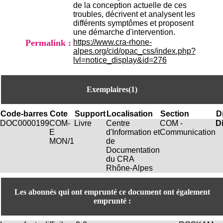
H
de la conception actuelle de ces
o
troubles, décrivent et analysent les
s
différents symptômes et proposent
p
une démarche d'intervention.
i
Permalink :
https://www.cra-rhone-
t
alpes.org/cid/opac_css/index.php?
a
lvl=notice_display&id=276
l
i
e
Exemplaires(1)
r
l
e
Code-barres
Cote
Support
Localisation
Section
D
V
DOC0000199
COM-
Livre
Centre
COM -
D
i
E
d'Information et
Communication
n
MON/1
de
a
Documentation
t
du CRA
i
Rhône-Alpes
e
r
Les abonnés qui ont emprunté ce document ont également
,
emprunté :
b
â
t