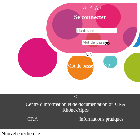
A-
A
A+
A
Se connecter
c
c
u
e
A
i
d
l
r
Mot de passe oublié ?
e
s
s
e
<
C
e
Centre d'Information et de documentation du CRA
n
Rhône-Alpes
t
CRA
Informations pratiques
r
e
d
Adresse
Nouvelle recherche
'
Centre d'information et de documentat