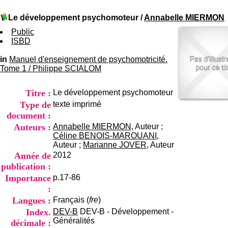
I
du CRA Rhône-Alpes
n
Centre Hospitalier le Vinatier
Le développement psychomoteur
/
Annabelle MIERMON
f
bât 211
o
Public
95, Bd Pinel
r
ISBD
69678 Bron Cedex
m
Horaires
a
in
Manuel d'enseignement de psychomotricité.
Lundi au Vendredi
t
Tome 1
/
Philippe SCIALOM
9h00-12h00 13h30-16h00
i
Contact
o
Tél:
+33(0)4 37 91 54 65
Titre :
Le développement psychomoteur
n
Fax:
+33(0)4 37 91 54 37
e
Type de
texte imprimé
Mail
t
document :
d
Auteurs :
Annabelle MIERMON
, Auteur ;
e
Céline BENOIS-MAROUANI
,
D
Auteur ;
Marianne JOVER
, Auteur
o
Année de
2012
c
publication :
u
m
Importance
p.17-86
e
:
n
Langues :
Français (
fre
)
t
Index.
DEV-B
DEV-B - Développement -
a
Généralités
décimale :
t