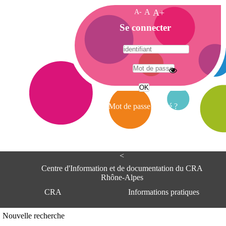
A-
A
A+
A
Se connecter
c
c
u
e
A
i
d
l
r
Mot de passe oublié ?
e
s
s
e
<
C
e
Centre d'Information et de documentation du CRA
n
Rhône-Alpes
t
CRA
Informations pratiques
r
e
d
Adresse
Nouvelle recherche
'
Centre d'information et de documentat