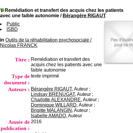
I
du CRA Rhône-Alpes
n
Centre Hospitalier le Vinatier
Remédiation et transfert des acquis chez les patients
f
bât 211
avec une faible autonomie
/
Bérangère RIGAUT
o
95, Bd Pinel
r
Public
69678 Bron Cedex
m
ISBD
Horaires
a
Lundi au Vendredi
t
in
Outils de la réhabilitation psychosociale
9h00-12h00 13h30-16h00
/
i
Nicolas FRANCK
Contact
o
Tél:
+33(0)4 37 91 54 65
n
Fax:
+33(0)4 37 91 54 37
Titre :
Remédiation et transfert des
e
Mail
acquis chez les patients avec une
t
faible autonomie
d
Type de
texte imprimé
e
D
document :
o
Auteurs :
Bérangère RIGAUT
, Auteur ;
c
Lindsay BRENUGAT
, Auteur ;
u
Charlotte ALEXANDRE
, Auteur ;
m
Dominique WILLARD
, Auteur ;
e
Brigitte MALANGIN
, Auteur ;
n
Isabelle AMADO
, Auteur
t
Année de
2016
a
publication :
t