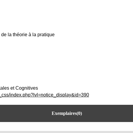
de la théorie à la pratique
les et Cognitives
c_css/index.php?lvl=notice_display&id=390
Exemplaires(0)