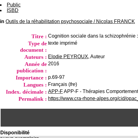
Public
ISBD
in
Outils de la réhabilitation psychosociale
/
Nicolas FRANCK
Titre :
Cognition sociale dans la schizophrénie : 
Type de
texte imprimé
document :
Auteurs :
Elodie PEYROUX
, Auteur
Année de
2016
publication :
Importance :
p.69-97
Langues :
Français (
fre
)
Index. décimale :
APP-F
APP-F - Thérapies Comportementa
Permalink :
https://www.cra-rhone-alpes.org/cid/opa
Disponibilité