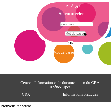
A-
A
A+
A
Se connecter
c
c
u
e
A
i
d
l
r
Mot de passe oublié ?
e
s
s
e
<
C
e
Centre d'Information et de documentation du CRA
n
Rhône-Alpes
t
CRA
Informations pratiques
r
e
d
Adresse
Nouvelle recherche
'
Centre d'information et de documentat