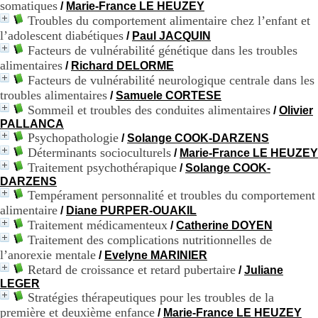
somatiques
/
Marie-France LE HEUZEY
H
Troubles du comportement alimentaire chez l’enfant et
o
l’adolescent diabétiques
r
/
Paul JACQUIN
a
Facteurs de vulnérabilité génétique dans les troubles
i
alimentaires
/
Richard DELORME
r
Facteurs de vulnérabilité neurologique centrale dans les
e
troubles alimentaires
/
Samuele CORTESE
s
Sommeil et troubles des conduites alimentaires
/
Olivier
:
PALLANCA
L
Psychopathologie
u
/
Solange COOK-DARZENS
n
Déterminants socioculturels
/
Marie-France LE HEUZEY
d
Traitement psychothérapique
/
Solange COOK-
i
DARZENS
a
Tempérament personnalité et troubles du comportement
u
alimentaire
/
Diane PURPER-OUAKIL
V
Traitement médicamenteux
/
Catherine DOYEN
e
Traitement des complications nutritionnelles de
n
d
l’anorexie mentale
/
Evelyne MARINIER
r
Retard de croissance et retard pubertaire
/
Juliane
e
LEGER
d
Stratégies thérapeutiques pour les troubles de la
i
première et deuxième enfance
/
Marie-France LE HEUZEY
: