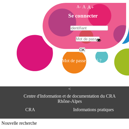
A-
A
A+
A
Se connecter
c
c
u
e
A
i
d
l
r
Mot de passe oublié ?
e
s
s
e
<
C
e
Centre d'Information et de documentation du CRA
n
Rhône-Alpes
t
CRA
Informations pratiques
r
e
d
Adresse
Nouvelle recherche
'
Centre d'information et de documentat