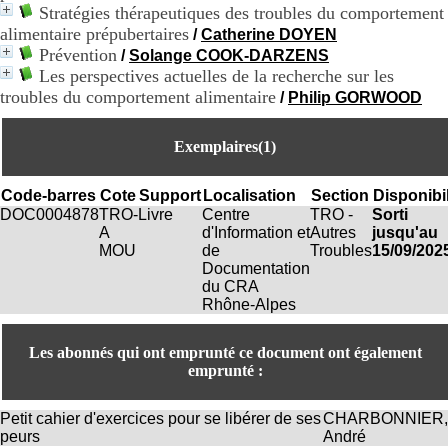
Stratégies thérapeutiques des troubles du comportement
9
alimentaire prépubertaires
h
/
Catherine DOYEN
0
Prévention
/
Solange COOK-DARZENS
0
Les perspectives actuelles de la recherche sur les
1
troubles du comportement alimentaire
/
Philip GORWOOD
2
h
3
Exemplaires(1)
0
-
Code-barres
Cote
Support
Localisation
Section
Disponibil
1
3
DOC0004878
TRO-
Livre
Centre
TRO -
Sorti
h
A
d'Information et
Autres
jusqu'au
3
MOU
de
Troubles
15/09/202
0
Documentation
1
du CRA
7
Rhône-Alpes
h
0
Les abonnés qui ont emprunté ce document ont également
0
emprunté :
T
é
Petit cahier d'exercices pour se libérer de ses
CHARBONNIER,
l
peurs
André