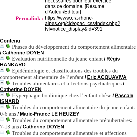
nécessaires pour leur exercice
.
dans ce domaine. [Résumé
2
d'Auteur/Editeur]
1
Permalink :
https://www.cra-rhone-
1
alpes.org/cid/opac_css/index.php?
9
lvl=notice_display&id=391
5
,
Contenu
B
Phases du développement du comportement alimentaire
d
/
Catherine DOYEN
P
Evaluation nutritionnelle du jeune enfant
i
/
Régis
n
HANKARD
e
Epidémiologie et classifications des troubles du
l
comportement alimentaire de l’enfant
/
Eric ACQUAVIVA
F
Troubles alimentaires et affections psychiatriques
/
-
Catherine DOYEN
6
Hyperphagie boulimique chez l’enfant obèse
/
Pascale
9
ISNARD
6
Troubles du comportement alimentaire du jeune enfant:
7
0-6 ans
7
/
Marie-France LE HEUZEY
B
Troubles du comportement alimentaire prépubertaires:
R
7-13 ans
/
Catherine DOYEN
O
Troubles du comportement alimentaire et affections
N