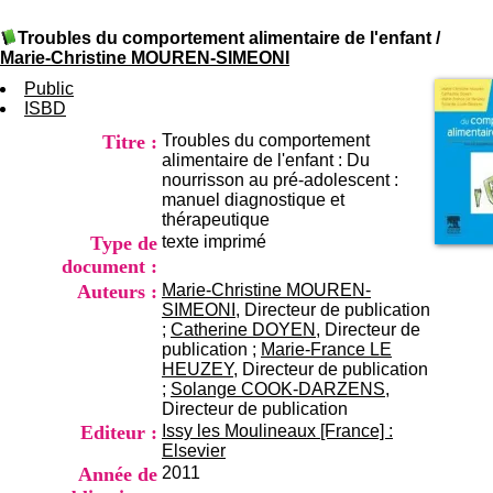
I
du CRA Rhône-Alpes
n
Centre Hospitalier le Vinatier
Troubles du comportement alimentaire de l'enfant
/
f
bât 211
Marie-Christine MOUREN-SIMEONI
o
95, Bd Pinel
r
Public
69678 Bron Cedex
m
ISBD
Horaires
a
Lundi au Vendredi
Titre :
Troubles du comportement
t
9h00-12h00 13h30-16h00
alimentaire de l'enfant : Du
i
Contact
nourrisson au pré-adolescent :
o
Tél:
+33(0)4 37 91 54 65
manuel diagnostique et
n
Fax:
+33(0)4 37 91 54 37
thérapeutique
e
Mail
Type de
texte imprimé
t
d
document :
e
Auteurs :
Marie-Christine MOUREN-
D
SIMEONI
, Directeur de publication
o
;
Catherine DOYEN
, Directeur de
c
publication ;
Marie-France LE
u
HEUZEY
, Directeur de publication
m
;
Solange COOK-DARZENS
,
e
Directeur de publication
n
Editeur :
Issy les Moulineaux [France] :
t
Elsevier
a
Année de
2011
t