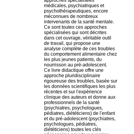
approches spécialisées
H
médicales, psychiatriques et
o
psychothérapeutiques, encore
s
méconnues de nombreux
p
intervenants de la santé mentale.
i
Ce sont toutes ces approches
t
spécialisées qui sont décrites
a
dans cet ouvrage, véritable outil
l
de travail, qui propose une
i
analyse complète de ces troubles
e
du comportement alimentaire chez
r
les plus jeunes patients, du
l
nourrisson au pré-adolescent.
e
Ce livre didactique offre une
V
approche pluridisciplinaire
i
rigoureuse des troubles, basée sur
n
les données scientifiques les plus
a
récentes et sur l'expérience
t
clinique des auteurs et donne aux
i
professionnels de la santé
e
(psychiatres, psychologues,
r
pédiatres, diététiciens) de l'enfant
,
et du pré-adolescent (psychiatres,
b
psychologues, pédiatres,
â
diététiciens) toutes les clés
t