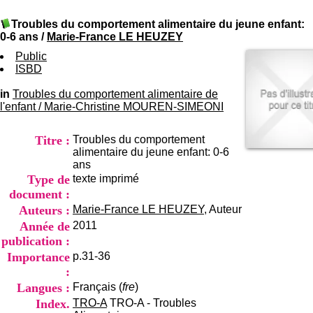
I
du CRA Rhône-Alpes
n
Centre Hospitalier le Vinatier
Troubles du comportement alimentaire du jeune enfant:
f
bât 211
0-6 ans
/
Marie-France LE HEUZEY
o
95, Bd Pinel
r
Public
69678 Bron Cedex
m
ISBD
Horaires
a
Lundi au Vendredi
t
in
Troubles du comportement alimentaire de
9h00-12h00 13h30-16h00
i
l'enfant
/
Marie-Christine MOUREN-SIMEONI
Contact
o
Tél:
+33(0)4 37 91 54 65
n
Fax:
+33(0)4 37 91 54 37
Titre :
Troubles du comportement
e
Mail
alimentaire du jeune enfant: 0-6
t
ans
d
Type de
texte imprimé
e
D
document :
o
Auteurs :
Marie-France LE HEUZEY
, Auteur
c
Année de
2011
u
publication :
m
e
Importance
p.31-36
n
:
t
Langues :
Français (
fre
)
a
Index.
TRO-A
TRO-A - Troubles
t