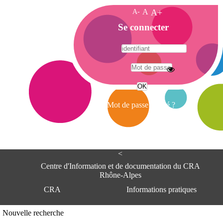
A-
A
A+
A
Se connecter
c
c
u
e
A
i
d
l
r
Mot de passe oublié ?
e
s
s
e
<
C
e
Centre d'Information et de documentation du CRA
n
Rhône-Alpes
t
CRA
Informations pratiques
r
e
d
Adresse
Nouvelle recherche
'
Centre d'information et de documentat