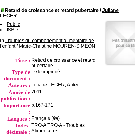
I
du CRA Rhône-Alpes
n
Centre Hospitalier le Vinatier
Retard de croissance et retard pubertaire
/
Juliane
f
bât 211
LEGER
o
95, Bd Pinel
r
Public
69678 Bron Cedex
m
ISBD
Horaires
a
Lundi au Vendredi
t
in
Troubles du comportement alimentaire de
9h00-12h00 13h30-16h00
i
l'enfant
/
Marie-Christine MOUREN-SIMEONI
Contact
o
Tél:
+33(0)4 37 91 54 65
n
Fax:
+33(0)4 37 91 54 37
Titre :
Retard de croissance et retard
e
Mail
pubertaire
t
Type de
texte imprimé
d
e
document :
D
Auteurs :
Juliane LEGER
, Auteur
o
Année de
2011
c
publication :
u
m
Importance
p.167-171
e
:
n
Langues :
Français (
fre
)
t
Index.
TRO-A
TRO-A - Troubles
a
Alimentaires
décimale :
t