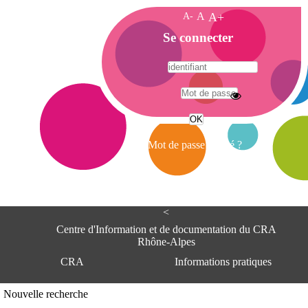
A-
A
A+
A
Se connecter
c
c
u
e
A
i
d
l
r
Mot de passe oublié ?
e
s
s
e
<
C
e
Centre d'Information et de documentation du CRA
n
Rhône-Alpes
t
CRA
Informations pratiques
r
e
d
Adresse
Nouvelle recherche
'
Centre d'information et de documentat