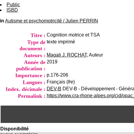
Public
ISBD
in
Autisme et psychomotricité
/
Julien PERRIN
Titre :
Cognition motrice et TSA
Type de
texte imprimé
document :
Auteurs :
Magali J. ROCHAT
, Auteur
Année de
2019
publication :
Importance :
p.176-206
Langues :
Français (
fre
)
Index. décimale :
DEV-B
DEV-B - Développement - Généra
Permalink :
https://www.cra-rhone-alpes.org/cid/opa
Disponibilité