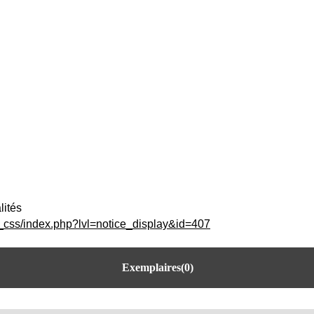
lités
c_css/index.php?lvl=notice_display&id=407
Exemplaires(0)