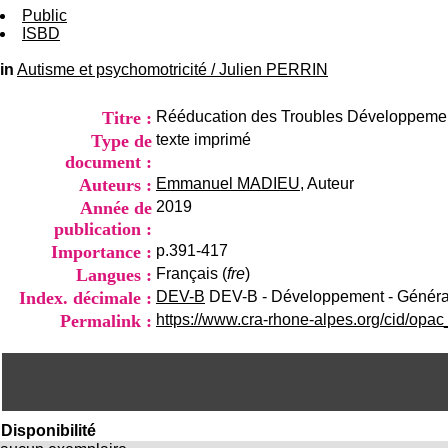
Public
ISBD
in
Autisme et psychomotricité
/
Julien PERRIN
Titre :
Rééducation des Troubles Développemen
Type de
texte imprimé
document :
Auteurs :
Emmanuel MADIEU
, Auteur
Année de
2019
publication :
Importance :
p.391-417
Langues :
Français (
fre
)
Index. décimale :
DEV-B
DEV-B - Développement - Généra
Permalink :
https://www.cra-rhone-alpes.org/cid/opa
Disponibilité