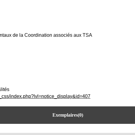
taux de la Coordination associés aux TSA
lités
c_css/index.php?lvl=notice_display&id=407
Exemplaires(0)