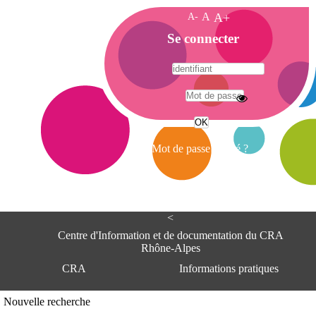
A-
A
A+
A
Se connecter
c
c
u
e
A
i
d
l
r
Mot de passe oublié ?
e
s
s
e
<
C
e
Centre d'Information et de documentation du CRA
n
Rhône-Alpes
t
CRA
Informations pratiques
r
e
d
Adresse
Nouvelle recherche
'
Centre d'information et de documentat