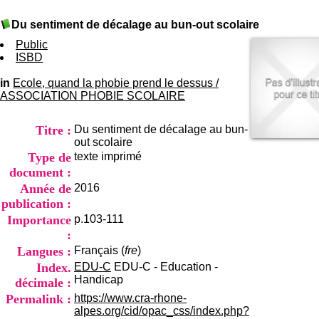
I
du CRA Rhône-Alpes
n
Centre Hospitalier le Vinatier
Du sentiment de décalage au bun-out scolaire
f
bât 211
o
Public
95, Bd Pinel
r
ISBD
69678 Bron Cedex
m
Horaires
a
in
Ecole, quand la phobie prend le dessus
Lundi au Vendredi
/
t
ASSOCIATION PHOBIE SCOLAIRE
9h00-12h00 13h30-16h00
i
Contact
o
Tél:
+33(0)4 37 91 54 65
Titre :
Du sentiment de décalage au bun-
n
Fax:
+33(0)4 37 91 54 37
out scolaire
e
Mail
Type de
texte imprimé
t
d
document :
e
Année de
2016
D
publication :
o
Importance
p.103-111
c
:
u
m
Langues :
Français (
fre
)
e
Index.
EDU-C
EDU-C - Education -
n
Handicap
décimale :
t
Permalink :
https://www.cra-rhone-
a
alpes.org/cid/opac_css/index.php?
t