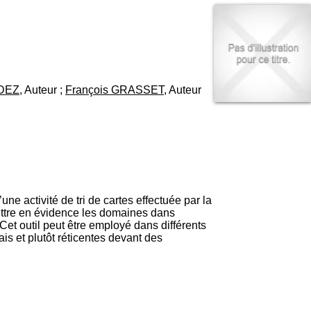
I
95, Bd Pinel
n
69678 Bron Cedex
f
Horaires
o
Lundi au Vendredi
r
9h00-12h00 13h30-16h00
m
Contact
a
Tél:
+33(0)4 37 91 54 65
NDEZ
, Auteur ;
François GRASSET
, Auteur
t
Fax:
+33(0)4 37 91 54 37
i
Mail
o
n
e
t
d
e
D
e activité de tri de cartes effectuée par la
o
mettre en évidence les domaines dans
c
Cet outil peut être employé dans différents
u
is et plutôt réticentes devant des
m
e
n
t
a
t