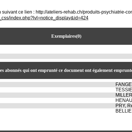
 suivant ce lien : http://ateliers-rehab.ch/produits-psychiatrie-
c_css/index.php?lvl=notice_display&id=424
Exemplaires(0)
es abonnés qui ont emprunté ce document ont également emprunté
FANGET
TESSIE
MILLER,
HENAUL
PRY, R
BELLIE