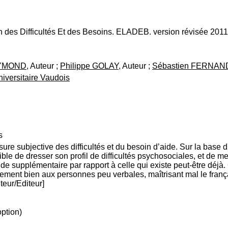
 des Difficultés Et des Besoins. ELADEB. version révisée 2011
EYMOND
, Auteur ;
Philippe GOLAY
, Auteur ;
Sébastien FERNA
niversitaire Vaudois
s
 subjective des difficultés et du besoin d’aide. Sur la base d’un
ble de dresser son profil de difficultés psychosociales, et de 
de supplémentaire par rapport à celle qui existe peut-être déjà. 
èrement bien aux personnes peu verbales, maîtrisant mal le frança
eur/Editeur]
option)