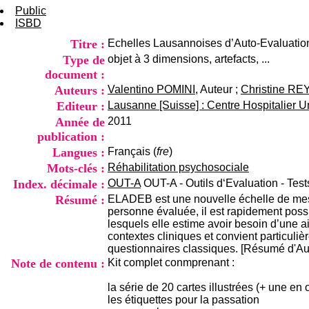
Public
ISBD
Titre :
Echelles Lausannoises d’Auto-Evaluation
Type de
objet à 3 dimensions, artefacts, ...
document :
Auteurs :
Valentino POMINI
, Auteur ;
Christine R
Editeur :
Lausanne [Suisse] : Centre Hospitalier U
Année de
2011
publication :
Langues :
Français (
fre
)
Mots-clés :
Réhabilitation psychosociale
Index. décimale :
OUT-A
OUT-A - Outils d‘Evaluation - Test
Résumé :
ELADEB est une nouvelle échelle de mesure
personne évaluée, il est rapidement possi
lesquels elle estime avoir besoin d’une ai
contextes cliniques et convient particuli
questionnaires classiques. [Résumé d'Aut
Note de contenu :
Kit complet conmprenant :
la série de 20 cartes illustrées (+ une en 
les étiquettes pour la passation