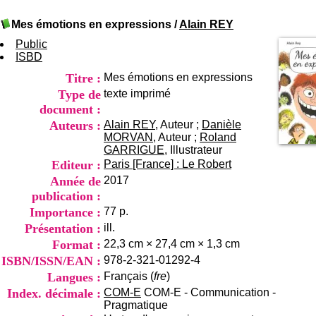
I
du CRA Rhône-Alpes
n
Centre Hospitalier le Vinatier
Mes émotions en expressions
/
Alain REY
f
bât 211
o
Public
95, Bd Pinel
r
ISBD
69678 Bron Cedex
m
Horaires
Titre :
Mes émotions en expressions
a
Lundi au Vendredi
t
Type de
texte imprimé
9h00-12h00 13h30-16h00
i
Contact
document :
o
Tél:
+33(0)4 37 91 54 65
Auteurs :
Alain REY
, Auteur ;
Danièle
n
Fax:
+33(0)4 37 91 54 37
MORVAN
, Auteur ;
Roland
e
GARRIGUE
, Illustrateur
Mail
t
Editeur :
Paris [France] : Le Robert
d
Année de
2017
e
D
publication :
o
Importance :
77 p.
c
Présentation :
ill.
u
Format :
22,3 cm × 27,4 cm × 1,3 cm
m
e
ISBN/ISSN/EAN :
978-2-321-01292-4
n
Langues :
Français (
fre
)
t
Index. décimale :
COM-E
COM-E - Communication -
a
Pragmatique
t