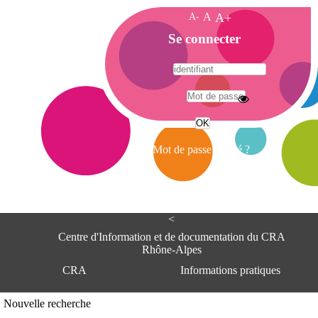
A-
A
A+
A
Se connecter
c
c
u
e
A
i
d
l
r
Mot de passe oublié ?
e
s
s
e
<
C
e
Centre d'Information et de documentation du CRA
n
Rhône-Alpes
t
CRA
Informations pratiques
r
e
d
Adresse
Nouvelle recherche
'
Centre d'information et de documentat