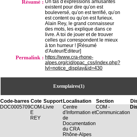
Résumé :
Un tas d'expressions amusantes
i
existent pour dire qu'on est
o
bouleversé, qu'on est terrifié, qu'on
n
est content ou qu'on est furieux.
d
Alain Rey, le grand connaisseur
u
des mots, les explique dans ce
C
livre. A toi de jouer et de trouver
R
celles qui correspondent le mieux
A
à ton humeur ! [Résumé
R
d'Auteur/Editeur]
h
Permalink :
https://www.cra-rhone-
ô
alpes.org/cid/opac_css/index.php?
n
lvl=notice_display&id=430
e
-
A
l
Exemplaires(1)
p
e
Code-barres
Cote
Support
Localisation
Section
Dis
s
DOC0005709
COM-
Livre
Centre
COM -
Di
C
E
d'Information et
Communication
e
REY
de
n
Documentation
t
du CRA
r
Rhône-Alpes
e