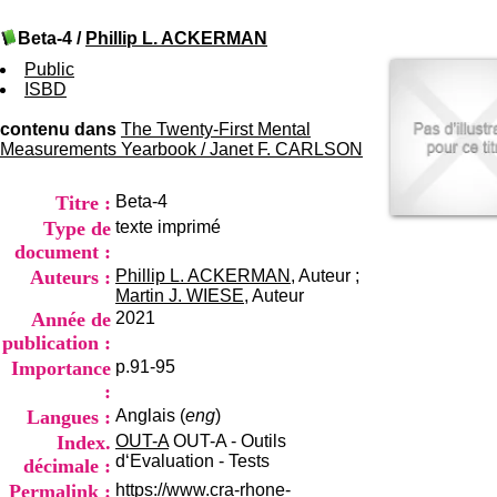
I
du CRA Rhône-Alpes
n
Centre Hospitalier le Vinatier
Beta-4
/
Phillip L. ACKERMAN
f
bât 211
o
Public
95, Bd Pinel
r
ISBD
69678 Bron Cedex
m
Horaires
a
contenu dans
The Twenty-First Mental
Lundi au Vendredi
t
Measurements Yearbook
/
Janet F. CARLSON
9h00-12h00 13h30-16h00
i
Contact
o
Tél:
+33(0)4 37 91 54 65
Titre :
Beta-4
n
Fax:
+33(0)4 37 91 54 37
e
Type de
texte imprimé
Mail
t
document :
d
Auteurs :
Phillip L. ACKERMAN
, Auteur ;
e
Martin J. WIESE
, Auteur
D
Année de
2021
o
publication :
c
u
Importance
p.91-95
m
:
e
Langues :
Anglais (
eng
)
n
Index.
OUT-A
OUT-A - Outils
t
d‘Evaluation - Tests
décimale :
a
t
Permalink :
https://www.cra-rhone-