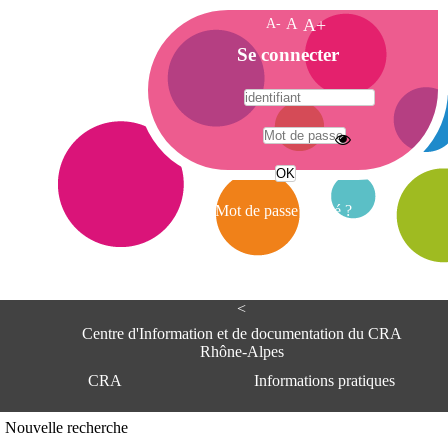
A-
A
A+
A
Se connecter
c
c
u
e
A
i
d
l
r
Mot de passe oublié ?
e
s
s
e
<
C
e
Centre d'Information et de documentation du CRA
n
Rhône-Alpes
t
CRA
Informations pratiques
r
e
d
Adresse
Nouvelle recherche
'
Centre d'information et de documentat