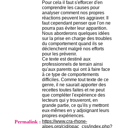
Pour cela il faut s'efforcer d'en
H
comprendre les causes pour
o
analyser comment nos propres
s
réactions peuvent les aggraver. Il
p
faut cependant penser que l'on ne
i
pourra pas éviter leur apparition.
t
Nous aborderons quelques idées
a
sur la prise en charge des troubles
l
du comportement quand ils se
i
déclenchent malgré nos efforts
e
pour les prévenir.
r
Ce texte est destiné aux
l
professionnels de terrain ainsi
e
qu'aux parents qui ont à faire face
V
à ce type de comportements
i
difficiles. Comme tout texte de ce
n
genre, il ne saurait apporter des
a
recettes toutes faites et ne peut
t
que compléter l'expérience des
i
lecteurs qui y trouveront, en
e
grande partie, ce qu'ils y mettront
r
eux-mêmes en y adjoignant leurs
,
propres expériences.
b
â
Permalink :
https://www.cra-rhone-
t
alpes.org/cid/opac_css/index.php?