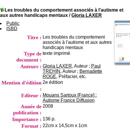
I
du CRA Rhône-Alpes
n
Centre Hospitalier le Vinatier
Les troubles du comportement associés à l'autisme et
f
bât 211
aux autres handicaps mentaux
/
Gloria LAXER
o
95, Bd Pinel
r
Public
69678 Bron Cedex
m
ISBD
Horaires
a
Lundi au Vendredi
Titre :
Les troubles du comportement
t
9h00-12h00 13h30-16h00
associés à l'autisme et aux autres
i
Contact
handicaps mentaux
o
Tél:
+33(0)4 37 91 54 65
Type de
texte imprimé
n
Fax:
+33(0)4 37 91 54 37
e
document :
Mail
t
Auteurs :
Gloria LAXER
, Auteur ;
Paul
d
TREHIN
, Auteur ;
Bernadette
e
ROGE
, Préfacier, etc.
D
Mention d'édition
2e édition
o
:
c
Editeur :
Mouans Sartoux [France] :
u
Autisme France Diffusion
m
Année de
2008
e
n
publication :
t
Importance :
136 p.
a
Format :
22cm x 14,5cm x 1cm
t