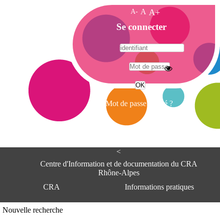
A-
A
A+
A
Se connecter
c
c
u
e
A
i
d
l
r
Mot de passe oublié ?
e
s
s
e
<
C
e
Centre d'Information et de documentation du CRA
n
Rhône-Alpes
t
CRA
Informations pratiques
r
e
d
Adresse
Nouvelle recherche
'
Centre d'information et de documentat