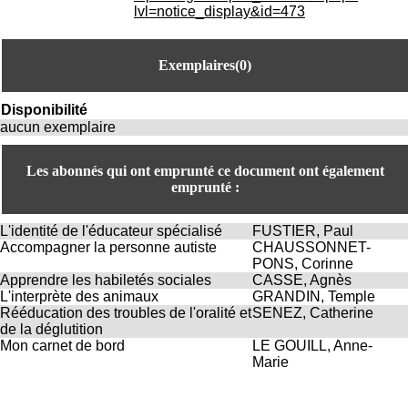
.
lvl=notice_display&id=473
2
1
1
Exemplaires(0)
9
5
,
Disponibilité
B
aucun exemplaire
d
P
Les abonnés qui ont emprunté ce document ont également
i
emprunté :
n
e
l
L'identité de l'éducateur spécialisé
FUSTIER, Paul
F
Accompagner la personne autiste
CHAUSSONNET-
-
PONS, Corinne
6
Apprendre les habiletés sociales
CASSE, Agnès
9
L'interprète des animaux
GRANDIN, Temple
6
Rééducation des troubles de l'oralité et
SENEZ, Catherine
7
de la déglutition
7
Mon carnet de bord
LE GOUILL, Anne-
B
Marie
R
O
N