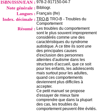
ISBN/ISSN/EAN :
978-2-917150-04-7
i
o
Note générale :
Bibliogr.
n
Langues :
Français (
fre
)
d
Index. décimale :
TRO-B
TRO-B - Troubles du
u
Comportement
C
Résumé :
Les troubles du comportement
R
sont le plus souvent improprement
A
considérés comme une des
R
caractéristiques du syndrome
h
autistique. A ce titre ils sont une
ô
des principales causes
n
d'exclusion des personnes
e
atteintes d'autisme dans les
-
structures d'accueil, que ce soit
A
pour les enfants, les adolescents
l
mais surtout pour les adultes,
p
quand ces comportements
e
deviennent plus difficiles à
s
accepter.
C
Ce petit manuel se propose
e
d'essayer de mieux faire
n
comprendre que dans la plupart
t
des cas, les troubles du
r
comportement peuvent être évités.
e