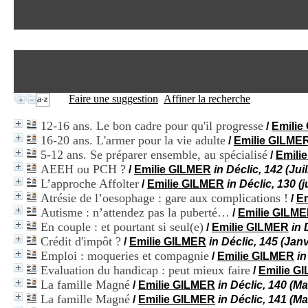
Faire une suggestion
Affiner la recherche
12-16 ans. Le bon cadre pour qu'il progresse
/
Emilie
16-20 ans. L'armer pour la vie adulte
/
Emilie GILME
5-12 ans. Se préparer ensemble, au spécialisé
/
Emili
AEEH ou PCH ?
/
Emilie GILMER
in Déclic, 142 (Jui
L’approche Affolter
/
Emilie GILMER
in Déclic, 130 (j
Atrésie de l’oesophage : gare aux complications !
/
E
Autisme : n’attendez pas la puberté…
/
Emilie GILM
En couple : et pourtant si seul(e)
/
Emilie GILMER
in
Crédit d'impôt ?
/
Emilie GILMER
in Déclic, 145 (Jan
Emploi : moqueries et compagnie
/
Emilie GILMER
in
Evaluation du handicap : peut mieux faire
/
Emilie G
La famille Magné
/
Emilie GILMER
in Déclic, 140 (Ma
La famille Magné
/
Emilie GILMER
in Déclic, 141 (Ma