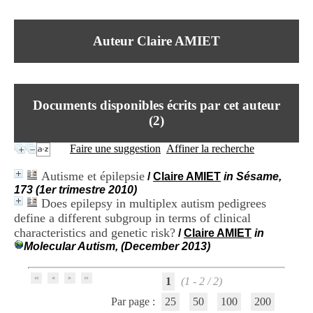
I
du CRA Rhône-Alpes
n
Centre Hospitalier le Vinatier
f
bât 211
Auteur Claire AMIET
o
95, Bd Pinel
r
69678 Bron Cedex
m
Horaires
a
Lundi au Vendredi
t
9h00-12h00 13h30-16h00
Documents disponibles écrits par cet auteur
i
Contact
o
(
2
)
Tél:
+33(0)4 37 91 54 65
n
Fax:
+33(0)4 37 91 54 37
e
Faire une suggestion
Affiner la recherche
Mail
t
d
Autisme et épilepsie
/
Claire AMIET
in Sésame,
e
173 (1er trimestre 2010)
D
Does epilepsy in multiplex autism pedigrees
o
define a different subgroup in terms of clinical
c
u
characteristics and genetic risk?
/
Claire AMIET
in
m
Molecular Autism, (December 2013)
e
n
t
1
(1 - 2 / 2)
a
Par page :
25
50
100
200
t