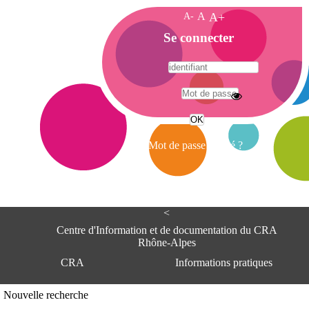
A-
A
A+
A
Se connecter
c
c
u
e
A
i
d
l
r
Mot de passe oublié ?
e
s
s
e
<
C
e
Centre d'Information et de documentation du CRA
n
Rhône-Alpes
t
CRA
Informations pratiques
r
e
d
Adresse
Nouvelle recherche
'
Centre d'information et de documentat