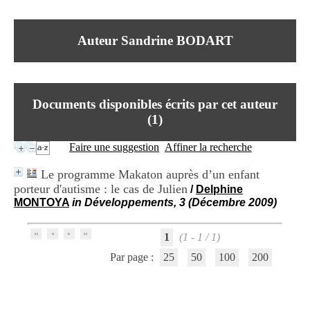
I
du CRA Rhône-Alpes
n
Centre Hospitalier le Vinatier
f
bât 211
Auteur Sandrine BODART
o
95, Bd Pinel
r
69678 Bron Cedex
m
Horaires
a
Lundi au Vendredi
t
9h00-12h00 13h30-16h00
Documents disponibles écrits par cet auteur
i
Contact
o
(
1
)
Tél:
+33(0)4 37 91 54 65
n
Fax:
+33(0)4 37 91 54 37
e
Faire une suggestion
Affiner la recherche
Mail
t
d
Le programme Makaton auprès d’un enfant
e
porteur d'autisme : le cas de Julien
/
Delphine
D
MONTOYA
in Développements, 3 (Décembre 2009)
o
c
u
1
(1 - 1 / 1)
m
e
Par page :
25
50
100
200
n
t
a
t