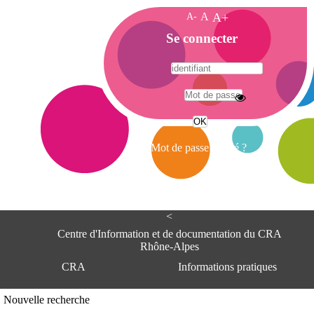
A-
A
A+
A
Se connecter
c
c
u
e
A
i
d
l
r
Mot de passe oublié ?
e
s
s
e
<
C
e
Centre d'Information et de documentation du CRA
n
Rhône-Alpes
t
CRA
Informations pratiques
r
e
d
Adresse
Nouvelle recherche
'
Centre d'information et de documentat