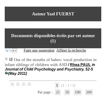
I
du CRA Rhône-Alpes
n
Centre Hospitalier le Vinatier
f
bât 211
Auteur Yael FUERST
o
95, Bd Pinel
r
69678 Bron Cedex
m
Horaires
a
Lundi au Vendredi
t
9h00-12h00 13h30-16h00
Documents disponibles écrits par cet auteur
i
Contact
o
(
1
)
Tél:
+33(0)4 37 91 54 65
n
Fax:
+33(0)4 37 91 54 37
e
Faire une suggestion
Affiner la recherche
Mail
t
d
Out of the mouths of babes: vocal production in
e
infant siblings of children with ASD
/
Rhea PAUL
in
D
Journal of Child Psychology and Psychiatry, 52-5
o
(May 2011)
c
u
m
1
(1 - 1 / 1)
e
n
Par page :
25
50
100
200
t
a
t