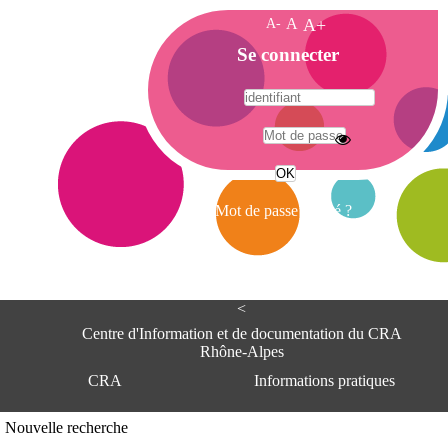
A-
A
A+
A
Se connecter
c
c
u
e
A
i
d
l
r
Mot de passe oublié ?
e
s
s
e
<
C
e
Centre d'Information et de documentation du CRA
n
Rhône-Alpes
t
CRA
Informations pratiques
r
e
d
Adresse
Nouvelle recherche
'
Centre d'information et de documentat