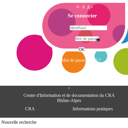
A-
A
A+
A
Se connecter
c
c
u
e
A
i
d
l
r
Mot de passe oublié ?
e
s
s
e
<
C
e
Centre d'Information et de documentation du CRA
n
Rhône-Alpes
t
CRA
Informations pratiques
r
e
d
Adresse
Nouvelle recherche
'
Centre d'information et de documentat