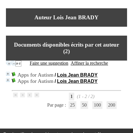
I
du CRA Rhône-Alpes
n
Centre Hospitalier le Vinatier
f
bât 211
Auteur Lois Jean BRADY
o
95, Bd Pinel
r
69678 Bron Cedex
m
Horaires
a
Lundi au Vendredi
t
9h00-12h00 13h30-16h00
Documents disponibles écrits par cet auteur
i
Contact
o
(
2
)
Tél:
+33(0)4 37 91 54 65
n
Fax:
+33(0)4 37 91 54 37
e
Faire une suggestion
Affiner la recherche
Mail
t
d
Apps for Autism
/
Lois Jean BRADY
e
Apps for Autism
/
Lois Jean BRADY
D
o
c
1
(1 - 2 / 2)
u
m
Par page :
25
50
100
200
e
n
t
a
t