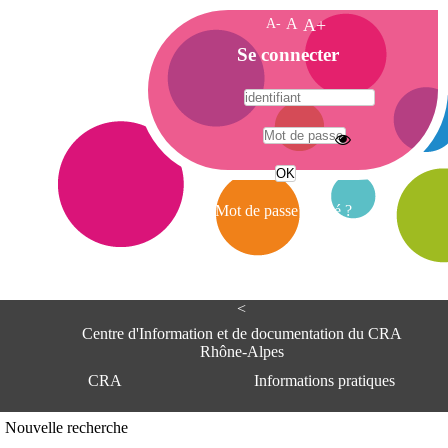
A-
A
A+
A
Se connecter
c
c
u
e
A
i
d
l
r
Mot de passe oublié ?
e
s
s
e
<
C
e
Centre d'Information et de documentation du CRA
n
Rhône-Alpes
t
CRA
Informations pratiques
r
e
d
Adresse
Nouvelle recherche
'
Centre d'information et de documentat