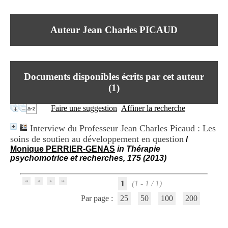
I
du CRA Rhône-Alpes
n
Centre Hospitalier le Vinatier
f
bât 211
Auteur Jean Charles PICAUD
o
95, Bd Pinel
r
69678 Bron Cedex
m
Horaires
a
Lundi au Vendredi
t
9h00-12h00 13h30-16h00
Documents disponibles écrits par cet auteur
i
Contact
o
(
1
)
Tél:
+33(0)4 37 91 54 65
n
Fax:
+33(0)4 37 91 54 37
e
Faire une suggestion
Affiner la recherche
Mail
t
d
Interview du Professeur Jean Charles Picaud : Les
e
soins de soutien au développement en question
/
D
Monique PERRIER-GENAS
in Thérapie
o
psychomotrice et recherches, 175 (2013)
c
u
m
1
(1 - 1 / 1)
e
n
Par page :
25
50
100
200
t
a
t