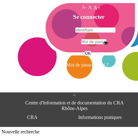
A-
A
A+
A
Se connecter
c
c
u
e
A
i
d
l
r
Mot de passe oublié ?
e
s
s
e
<
C
e
Centre d'Information et de documentation du CRA
n
Rhône-Alpes
t
CRA
Informations pratiques
r
e
d
Adresse
Nouvelle recherche
'
Centre d'information et de documentat