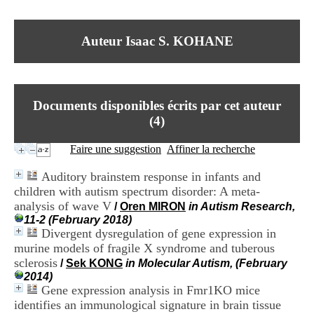
I
du CRA Rhône-Alpes
n
Centre Hospitalier le Vinatier
f
bât 211
Auteur Isaac S. KOHANE
o
95, Bd Pinel
r
69678 Bron Cedex
m
Horaires
a
Lundi au Vendredi
t
9h00-12h00 13h30-16h00
Documents disponibles écrits par cet auteur
i
Contact
o
(
4
)
Tél:
+33(0)4 37 91 54 65
n
Fax:
+33(0)4 37 91 54 37
e
Faire une suggestion
Affiner la recherche
Mail
t
d
Auditory brainstem response in infants and
e
children with autism spectrum disorder: A meta‐
D
analysis of wave V
o
/
Oren MIRON
in Autism Research,
c
11-2 (February 2018)
u
Divergent dysregulation of gene expression in
m
murine models of fragile X syndrome and tuberous
e
sclerosis
/
Sek KONG
in Molecular Autism, (February
n
2014)
t
Gene expression analysis in Fmr1KO mice
a
identifies an immunological signature in brain tissue
t