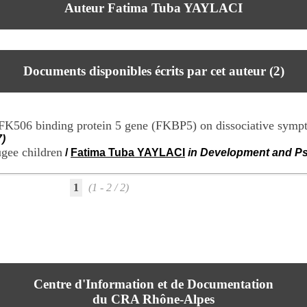
Auteur Fatima Tuba YAYLACI
Documents disponibles écrits par cet auteur (
2
)
he FK506 binding protein 5 gene (FKBP5) on dissociative symp
)
ugee children
/
Fatima Tuba YAYLACI
in Development and Ps
1
(1 - 2 / 2)
Centre d'Information et de Documentation
du CRA Rhône-Alpes