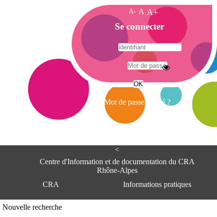
A-
A
A+
A
Se connecter
c
c
u
e
A
i
d
l
r
Mot de passe oublié ?
e
s
s
e
<
C
e
Centre d'Information et de documentation du CRA
n
Rhône-Alpes
t
CRA
Informations pratiques
r
e
d
Adresse
Nouvelle recherche
'
Centre d'information et de documentat