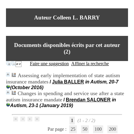
I
du CRA Rhône-Alpes
n
Centre Hospitalier le Vinatier
f
bât 211
Auteur Colleen L. BARRY
o
95, Bd Pinel
r
69678 Bron Cedex
m
Horaires
a
Lundi au Vendredi
t
9h00-12h00 13h30-16h00
Documents disponibles écrits par cet auteur
i
Contact
o
(
2
)
Tél:
+33(0)4 37 91 54 65
n
Fax:
+33(0)4 37 91 54 37
e
Faire une suggestion
Affiner la recherche
Mail
t
d
Assessing early implementation of state autism
e
insurance mandates
/
Julia BALLER
in Autism, 20-7
D
(October 2016)
o
Changes in spending and service use after a state
c
u
autism insurance mandate
/
Brendan SALONER
in
m
Autism, 23-1 (January 2019)
e
n
t
1
(1 - 2 / 2)
a
Par page :
25
50
100
200
t