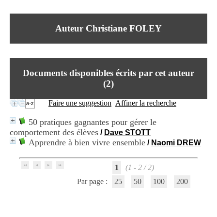
I
du CRA Rhône-Alpes
n
Centre Hospitalier le Vinatier
f
bât 211
Auteur Christiane FOLEY
o
95, Bd Pinel
r
69678 Bron Cedex
m
Horaires
a
Lundi au Vendredi
t
9h00-12h00 13h30-16h00
Documents disponibles écrits par cet auteur
i
Contact
o
(
2
)
Tél:
+33(0)4 37 91 54 65
n
Fax:
+33(0)4 37 91 54 37
e
Faire une suggestion
Affiner la recherche
Mail
t
d
50 pratiques gagnantes pour gérer le
e
comportement des élèves
/
Dave STOTT
D
Apprendre à bien vivre ensemble
o
/
Naomi DREW
c
u
1
(1 - 2 / 2)
m
e
Par page :
25
50
100
200
n
t
a
t