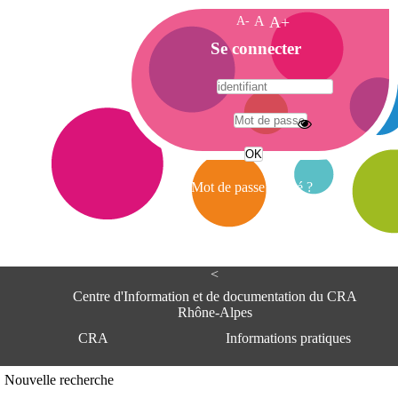
A-
A
A+
A
Se connecter
c
c
u
e
A
i
d
l
r
Mot de passe oublié ?
e
s
s
e
<
C
e
Centre d'Information et de documentation du CRA
n
Rhône-Alpes
t
CRA
Informations pratiques
r
e
d
Adresse
Nouvelle recherche
'
Centre d'information et de documentat