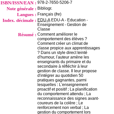
i
ISBN/ISSN/EAN :
978-2-7650-5206-7
o
Note générale :
Bibliogr.
n
Langues :
Français (
fre
)
d
Index. décimale :
EDU-A
EDU-A - Education -
u
Enseignement - Gestion de
C
Classe
R
A
Résumé :
Comment améliorer le
R
comportement des élèves ?
h
Comment créer un climat de
ô
classe propice aux apprentissages
n
? Dans un style direct teinté
e
d'humour, l'auteur amène les
-
enseignants du primaire et du
A
secondaire à réfléchir à leur
l
gestion de classe. Il leur propose
p
d'intégrer au quotidien 50
e
pratiques gagnantes, parmi
s
lesquelles : L'enseignement
C
proactif et positif ; La planification
e
du comportement attendu ; La
n
reconnaissance des signes avant-
t
coureurs de la colère ; Le
r
renforcement non verbal ; La
e
gestion du comportement lors