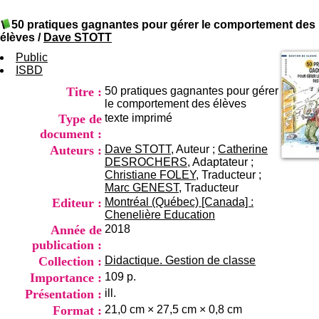
I
du CRA Rhône-Alpes
n
Centre Hospitalier le Vinatier
50 pratiques gagnantes pour gérer le comportement des
f
bât 211
élèves
/
Dave STOTT
o
95, Bd Pinel
r
Public
69678 Bron Cedex
m
ISBD
Horaires
a
Lundi au Vendredi
Titre :
50 pratiques gagnantes pour gérer
t
9h00-12h00 13h30-16h00
le comportement des élèves
i
Contact
Type de
texte imprimé
o
Tél:
+33(0)4 37 91 54 65
n
document :
Fax:
+33(0)4 37 91 54 37
e
Auteurs :
Dave STOTT
, Auteur ;
Catherine
Mail
t
DESROCHERS
, Adaptateur ;
d
Christiane FOLEY
, Traducteur ;
e
Marc GENEST
, Traducteur
D
Editeur :
Montréal (Québec) [Canada] :
o
Chenelière Education
c
Année de
2018
u
publication :
m
Collection :
Didactique. Gestion de classe
e
n
Importance :
109 p.
t
Présentation :
ill.
a
Format :
21,0 cm × 27,5 cm × 0,8 cm
t