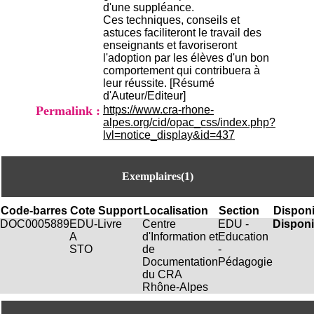
H
d'une suppléance.
o
Ces techniques, conseils et
s
astuces faciliteront le travail des
p
enseignants et favoriseront
i
l'adoption par les élèves d'un bon
t
comportement qui contribuera à
a
leur réussite. [Résumé
l
d'Auteur/Editeur]
i
Permalink :
https://www.cra-rhone-
e
alpes.org/cid/opac_css/index.php?
r
lvl=notice_display&id=437
l
e
V
Exemplaires(1)
i
n
a
Code-barres
Cote
Support
Localisation
Section
Disponi
t
DOC0005889
EDU-
Livre
Centre
EDU -
Disponi
i
A
d'Information et
Education
e
STO
de
-
r
Documentation
Pédagogie
,
du CRA
b
Rhône-Alpes
â
t