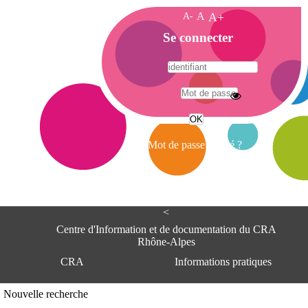
A-
A
A+
A
Se connecter
c
c
u
e
A
i
d
l
r
Mot de passe oublié ?
e
s
s
e
<
C
e
Centre d'Information et de documentation du CRA
n
Rhône-Alpes
t
CRA
Informations pratiques
r
e
d
Adresse
Nouvelle recherche
'
Centre d'information et de documentat