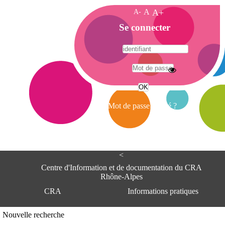
A-
A
A+
A
Se connecter
c
c
u
e
A
i
d
l
r
Mot de passe oublié ?
e
s
s
e
<
C
e
Centre d'Information et de documentation du CRA
n
Rhône-Alpes
t
CRA
Informations pratiques
r
e
d
Adresse
Nouvelle recherche
'
Centre d'information et de documentat