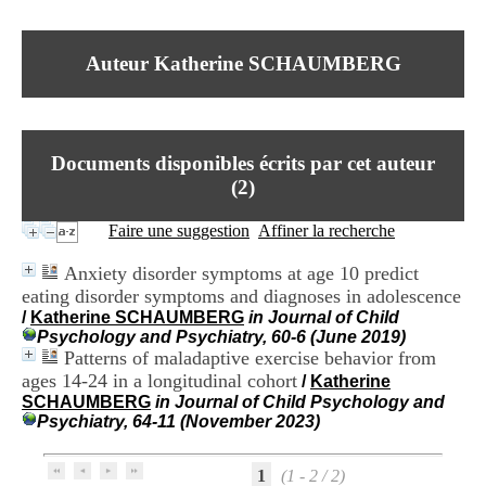
I
du CRA Rhône-Alpes
n
Centre Hospitalier le Vinatier
f
bât 211
Auteur Katherine SCHAUMBERG
o
95, Bd Pinel
r
69678 Bron Cedex
m
Horaires
a
Lundi au Vendredi
t
9h00-12h00 13h30-16h00
Documents disponibles écrits par cet auteur
i
Contact
o
(
2
)
Tél:
+33(0)4 37 91 54 65
n
Fax:
+33(0)4 37 91 54 37
e
Faire une suggestion
Affiner la recherche
Mail
t
d
Anxiety disorder symptoms at age 10 predict
e
eating disorder symptoms and diagnoses in adolescence
D
/
Katherine SCHAUMBERG
in Journal of Child
o
Psychology and Psychiatry, 60-6 (June 2019)
c
Patterns of maladaptive exercise behavior from
u
m
ages 14-24 in a longitudinal cohort
/
Katherine
e
SCHAUMBERG
in Journal of Child Psychology and
n
Psychiatry, 64-11 (November 2023)
t
a
t
1
(1 - 2 / 2)