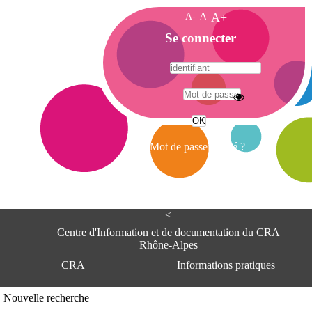
A-
A
A+
A
Se connecter
c
c
u
e
A
i
d
l
r
Mot de passe oublié ?
e
s
s
e
<
C
e
Centre d'Information et de documentation du CRA
n
Rhône-Alpes
t
CRA
Informations pratiques
r
e
d
Adresse
Nouvelle recherche
'
Centre d'information et de documentat