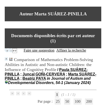
I
du CRA Rhône-Alpes
n
Centre Hospitalier le Vinatier
f
bât 211
Auteur Marta SUÁREZ-PINILLA
o
95, Bd Pinel
r
69678 Bron Cedex
m
Horaires
a
Lundi au Vendredi
t
9h00-12h00 13h30-16h00
Documents disponibles écrits par cet auteur
i
Contact
o
(
1
)
Tél:
+33(0)4 37 91 54 65
n
Fax:
+33(0)4 37 91 54 37
e
Faire une suggestion
Affiner la recherche
Mail
t
d
Comparison of Mathematics Problem-Solving
e
Abilities in Autistic and Non-autistic Children: the
D
Influence of Cognitive Profile
o
/
Paula SUÁREZ-
c
PINILLA
;
Juncal GOÑI-CERVERA
;
Marta SUÁREZ-
u
PINILLA
;
Beatriz PAYA
in Journal of Autism and
m
Developmental Disorders, 54-1 (January 2024)
e
n
1
(1 - 1 / 1)
t
a
Par page :
25
50
100
200
t