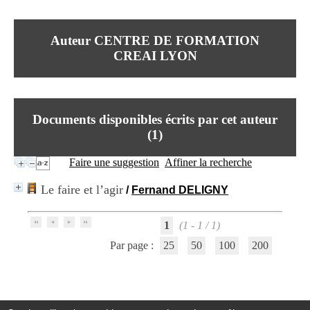
I
du CRA Rhône-Alpes
n
Centre Hospitalier le Vinatier
f
bât 211
Auteur CENTRE DE FORMATION
o
95, Bd Pinel
r
CREAI LYON
69678 Bron Cedex
m
Horaires
a
Lundi au Vendredi
t
9h00-12h00 13h30-16h00
i
Contact
o
Documents disponibles écrits par cet auteur
Tél:
+33(0)4 37 91 54 65
n
Fax:
+33(0)4 37 91 54 37
(
1
)
e
Mail
t
Faire une suggestion
Affiner la recherche
d
e
Le faire et l’agir
/
Fernand DELIGNY
D
o
c
1
(1 - 1 / 1)
u
m
Par page :
25
50
100
200
e
n
t
a
t