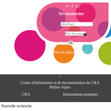
A-
A
A+
A
Se connecter
c
c
u
e
A
i
d
l
r
Mot de passe oublié ?
e
s
s
e
<
C
e
Centre d'Information et de documentation du CRA
n
Rhône-Alpes
t
CRA
Informations pratiques
r
e
d
Adresse
Nouvelle recherche
'
Centre d'information et de documentat