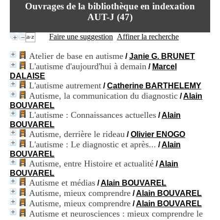
i
Ouvrages de la bibliothèque en indexation
o
AUT-J (
47
)
n
d
Faire une suggestion
Affiner la recherche
u
C
Atelier de base en autisme
/
Janie G. BRUNET
R
L'autisme d'aujourd'hui à demain
A
/
Marcel
R
DALAISE
h
L'autisme autrement
/
Catherine BARTHELEMY
ô
Autisme, la communication du diagnostic
/
Alain
n
BOUVAREL
e
L'autisme : Connaissances actuelles
/
Alain
-
BOUVAREL
A
Autisme, derrière le rideau
/
Olivier ENOGO
l
L'autisme : Le diagnostic et après...
/
Alain
p
BOUVAREL
e
Autisme, entre Histoire et actualité
s
/
Alain
C
BOUVAREL
e
Autisme et médias
/
Alain BOUVAREL
n
Autisme, mieux comprendre
/
Alain BOUVAREL
t
Autisme, mieux comprendre
/
Alain BOUVAREL
r
Autisme et neurosciences : mieux comprendre le
e