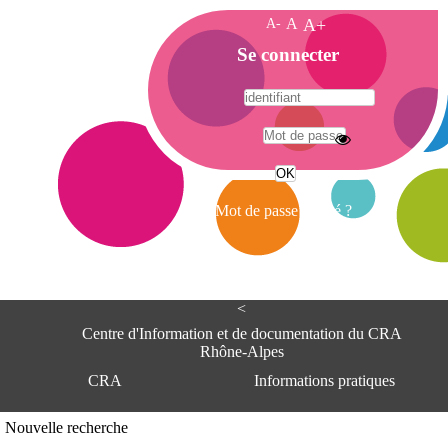
A-
A
A+
A
Se connecter
c
c
u
e
A
i
d
l
r
Mot de passe oublié ?
e
s
s
e
<
C
e
Centre d'Information et de documentation du CRA
n
Rhône-Alpes
t
CRA
Informations pratiques
r
e
d
Adresse
Nouvelle recherche
'
Centre d'information et de documentat