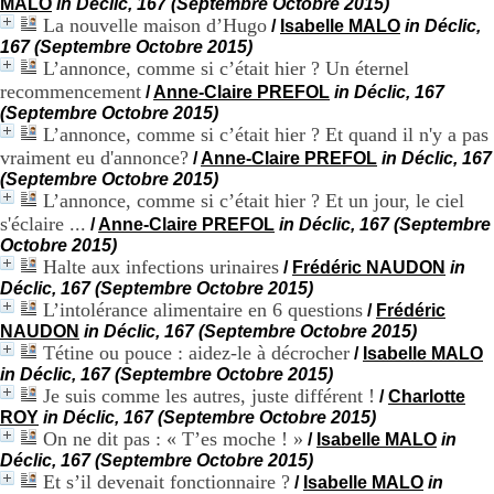
MALO
in Déclic, 167 (Septembre Octobre 2015)
H
La nouvelle maison d’Hugo
/
Isabelle MALO
in Déclic,
o
167 (Septembre Octobre 2015)
s
L’annonce, comme si c’était hier ? Un éternel
p
recommencement
i
/
Anne-Claire PREFOL
in Déclic, 167
t
(Septembre Octobre 2015)
a
L’annonce, comme si c’était hier ? Et quand il n'y a pas
l
vraiment eu d'annonce?
/
Anne-Claire PREFOL
in Déclic, 167
i
(Septembre Octobre 2015)
e
L’annonce, comme si c’était hier ? Et un jour, le ciel
r
s'éclaire ...
/
Anne-Claire PREFOL
in Déclic, 167 (Septembre
l
Octobre 2015)
e
Halte aux infections urinaires
/
Frédéric NAUDON
in
V
Déclic, 167 (Septembre Octobre 2015)
i
L’intolérance alimentaire en 6 questions
n
/
Frédéric
a
NAUDON
in Déclic, 167 (Septembre Octobre 2015)
t
Tétine ou pouce : aidez-le à décrocher
/
Isabelle MALO
i
in Déclic, 167 (Septembre Octobre 2015)
e
Je suis comme les autres, juste différent !
/
Charlotte
r
ROY
in Déclic, 167 (Septembre Octobre 2015)
,
On ne dit pas : « T’es moche ! »
/
Isabelle MALO
in
b
Déclic, 167 (Septembre Octobre 2015)
â
Et s’il devenait fonctionnaire ?
/
Isabelle MALO
in
t