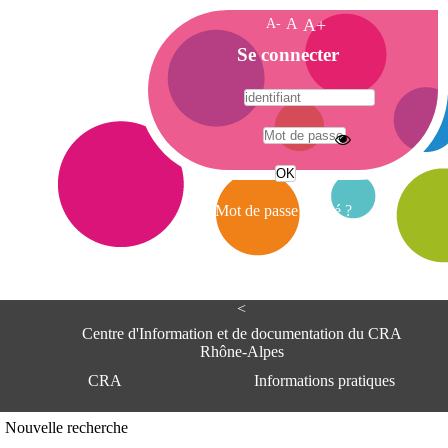
A-
A
A+
A
Se connecter
c
c
u
e
A
i
d
l
r
Mot de passe oublié ?
e
s
s
e
<
C
e
Centre d'Information et de documentation du CRA
n
Rhône-Alpes
t
CRA
Informations pratiques
r
e
d
Adresse
Nouvelle recherche
'
Centre d'information et de documentat