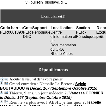
i
lvl=bulletin_display&id=1
o
n
d
Exemplaires(1)
u
C
R
Code-barres
Cote
Support
Localisation
Section
Dispo
A
PER0001390
PER
Périodique
Centre
PER -
Excl
R
DEC
d'Information et
Périodiques
prêt
h
de
ô
Documentation
n
du CRA
e
Rhône-Alpes
-
A
l
Dépouillements
p
e
s
Ajouter le résultat dans votre panier
C
Grand entretien : Nathalie Le Breton
/
Sylvie
e
BOUTAUDOU
in Déclic, 167 (Septembre Octobre 2015)
n
Thierry, 9 ans, un jour médecin ?
/
Vanessa CORNIER
t
in Déclic, 167 (Septembre Octobre 2015)
r
Rien ne va plus avec l’AESH, je fais quoi ?
/
Isabelle
e