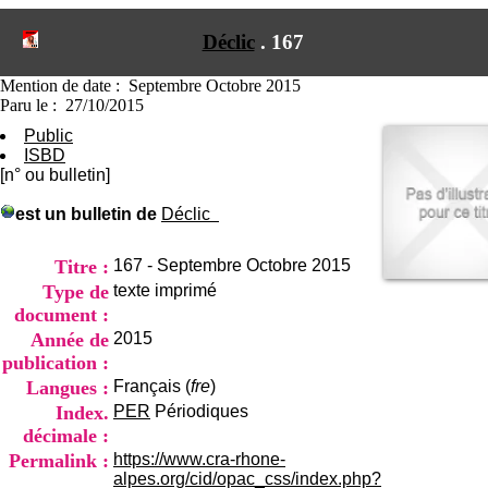
I
du CRA Rhône-Alpes
n
Centre Hospitalier le Vinatier
Déclic
.
167
f
bât 211
o
95, Bd Pinel
r
Mention de date : Septembre Octobre 2015
69678 Bron Cedex
m
Paru le : 27/10/2015
Horaires
a
Lundi au Vendredi
Public
t
9h00-12h00 13h30-16h00
ISBD
i
Contact
[n° ou bulletin]
o
Tél:
+33(0)4 37 91 54 65
n
Fax:
+33(0)4 37 91 54 37
est un bulletin de
Déclic
e
Mail
t
d
Titre :
167 - Septembre Octobre 2015
e
Type de
texte imprimé
D
document :
o
Année de
2015
c
u
publication :
m
Langues :
Français (
fre
)
e
Index.
PER
Périodiques
n
décimale :
t
a
Permalink :
https://www.cra-rhone-
t
alpes.org/cid/opac_css/index.php?