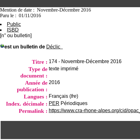
Mention de date : Novembre-Décembre 2016
Paru le : 01/11/2016
Public
ISBD
[n° ou bulletin]
est un bulletin de
Déclic
Titre :
174 - Novembre-Décembre 2016
Type de
texte imprimé
document :
Année de
2016
publication :
Langues :
Français (
fre
)
Index. décimale :
PER
Périodiques
Permalink :
https://www.cra-rhone-alpes.org/cid/opac