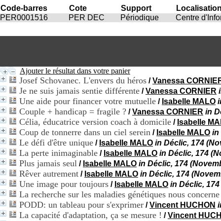
Code-barres
Cote
Support
Localisatio
PER0001516
PER DEC
Périodique
Centre d'Inf
Ajouter le résultat dans votre panier
Josef Schovanec. L'envers du héros
/
Vanessa CORNIE
Je ne suis jamais sentie différente
/
Vanessa CORNIER
Une aide pour financer votre mutuelle
/
Isabelle MALO
Couple + handicap = fragile ?
/
Vanessa CORNIER
in 
Célia, éducatrice version coach à domicile
/
Isabelle M
Coup de tonnerre dans un ciel serein
/
Isabelle MALO
in
Le défi d'être unique
/
Isabelle MALO
in Déclic, 174 (
La perte inimaginable
/
Isabelle MALO
in Déclic, 174 
Plus jamais seul
/
Isabelle MALO
in Déclic, 174 (Nove
Rêver autrement
/
Isabelle MALO
in Déclic, 174 (Nove
Une image pour toujours
/
Isabelle MALO
in Déclic, 1
La recherche sur les maladies génétiques nous concerne
PODD: un tableau pour s'exprimer
/
Vincent HUCHON
La capacité d'adaptation, ça se mesure !
/
Vincent HUC