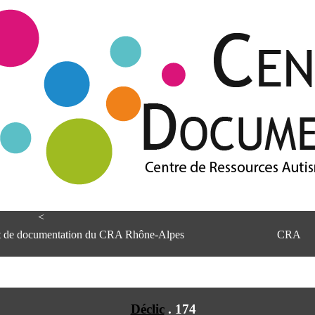
<
et de documentation du CRA Rhône-Alpes
CRA
Déclic
.
174