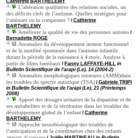
Catherine BARTHELEMY
i
L’altération qualitative des relations sociales, un
o
des déficits clefs de l’autisme. Quelles stratégies pour
n
d
l’atténuer ou la compenser ?
/
Catherine
u
BARTHELEMY
C
Améliorer la qualité de vie des personnes autistes
/
R
Bernadette ROGE
A
Anomalies du développement moteur fonctionnel
R
et de la motilité spontanée dans l'autisme infantile
h
durant la période de la naissance à 4 mois. Analyse à
ô
partir de films familiaux
n
/
Fanny LAFFAYE-HILL
in
e
Bulletin Scientifique de l'arapi (Le), 14 (2004-2)
-
Anomalies morphologiques mineures (AMM)dans
A
les troubles du spectre autistique (TSA)
/
Gabriele TRIPI
l
in Bulletin Scientifique de l'arapi (Le), 21 (Printemps
p
2008)
e
Apport des dosages urinaires de la dopamine et de
s
ses métabolites et de la sérotonine dans les troubles du
C
développement global de l’enfant
/
Catherine
e
BARTHELEMY
n
Approche neurobiologique des troubles de
t
r
l’anticipation et de la coordination chez des enfants
e
atteints d’autisme
/
Joëlle MARTINEAU
in Bulletin