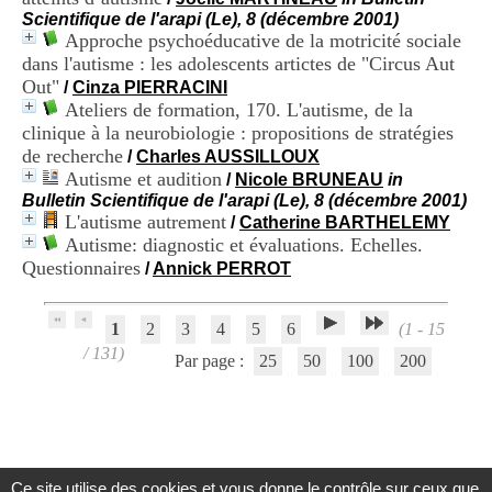
H
Scientifique de l'arapi (Le), 8 (décembre 2001)
o
Approche psychoéducative de la motricité sociale
s
dans l'autisme : les adolescents artictes de "Circus Aut
p
Out"
/
Cinza PIERRACINI
i
Ateliers de formation, 170. L'autisme, de la
t
a
clinique à la neurobiologie : propositions de stratégies
l
de recherche
/
Charles AUSSILLOUX
i
Autisme et audition
/
Nicole BRUNEAU
in
e
Bulletin Scientifique de l'arapi (Le), 8 (décembre 2001)
r
L'autisme autrement
/
Catherine BARTHELEMY
l
Autisme: diagnostic et évaluations. Echelles.
e
Questionnaires
V
/
Annick PERROT
i
n
a
1
2
3
4
5
6
(1 - 15
t
/ 131)
Par page :
25
50
100
200
i
e
r
,
b
â
t
Ce site utilise des cookies et vous donne le contrôle sur ceux que