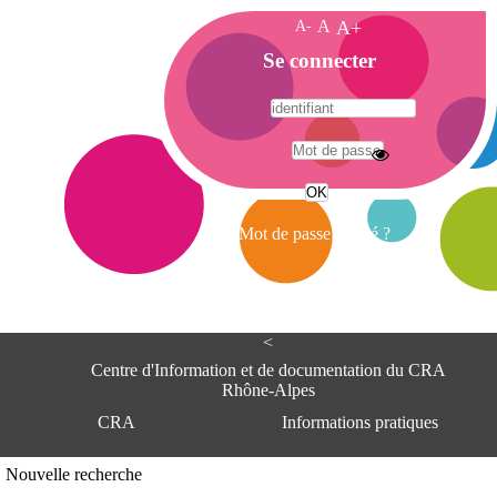
A-
A
A+
A
Se connecter
c
c
u
e
A
i
d
l
r
Mot de passe oublié ?
e
s
s
e
<
C
e
Centre d'Information et de documentation du CRA
n
Rhône-Alpes
t
CRA
Informations pratiques
r
e
d
Adresse
Nouvelle recherche
'
Centre d'information et de documentat