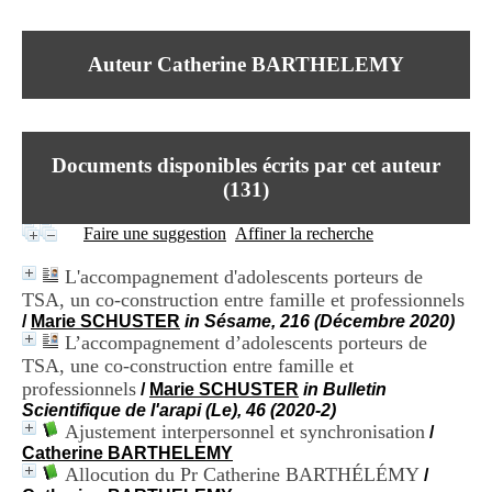
I
du CRA Rhône-Alpes
n
Centre Hospitalier le Vinatier
f
bât 211
Auteur Catherine BARTHELEMY
o
95, Bd Pinel
r
69678 Bron Cedex
m
Horaires
a
Lundi au Vendredi
t
9h00-12h00 13h30-16h00
Documents disponibles écrits par cet auteur
i
Contact
o
(
131
)
Tél:
+33(0)4 37 91 54 65
n
Fax:
+33(0)4 37 91 54 37
e
Faire une suggestion
Affiner la recherche
Mail
t
d
L'accompagnement d'adolescents porteurs de
e
TSA, un co-construction entre famille et professionnels
D
/
Marie SCHUSTER
in Sésame, 216 (Décembre 2020)
o
L’accompagnement d’adolescents porteurs de
c
u
TSA, une co-construction entre famille et
m
professionnels
/
Marie SCHUSTER
in Bulletin
e
Scientifique de l'arapi (Le), 46 (2020-2)
n
Ajustement interpersonnel et synchronisation
/
t
Catherine BARTHELEMY
a
Allocution du Pr Catherine BARTHÉLÉMY
/
t