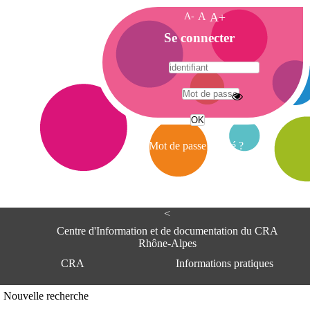
A-
A
A+
A
Se connecter
c
c
u
e
A
i
d
l
r
Mot de passe oublié ?
e
s
s
e
<
C
e
Centre d'Information et de documentation du CRA
n
Rhône-Alpes
t
CRA
Informations pratiques
r
e
d
Adresse
Nouvelle recherche
'
Centre d'information et de documentat