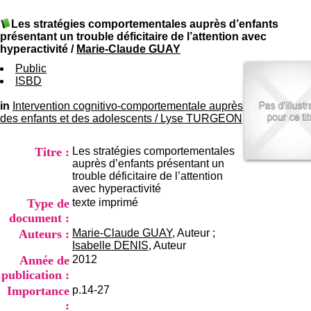
I
du CRA Rhône-Alpes
n
Centre Hospitalier le Vinatier
Les stratégies comportementales auprès d’enfants
f
bât 211
présentant un trouble déficitaire de l’attention avec
o
95, Bd Pinel
hyperactivité
/
Marie-Claude GUAY
r
69678 Bron Cedex
m
Public
Horaires
a
ISBD
Lundi au Vendredi
t
9h00-12h00 13h30-16h00
i
in
Intervention cognitivo-comportementale auprès
Contact
o
des enfants et des adolescents
/
Lyse TURGEON
Tél:
+33(0)4 37 91 54 65
n
Fax:
+33(0)4 37 91 54 37
e
Mail
Titre :
Les stratégies comportementales
t
auprès d’enfants présentant un
d
trouble déficitaire de l’attention
e
avec hyperactivité
D
Type de
texte imprimé
o
c
document :
u
Auteurs :
Marie-Claude GUAY
, Auteur ;
m
Isabelle DENIS
, Auteur
e
Année de
2012
n
publication :
t
Importance
p.14-27
a
t
: