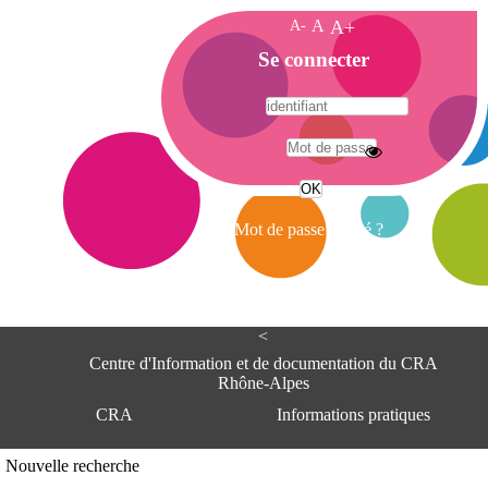
A-
A
A+
A
Se connecter
c
c
u
e
A
i
d
l
r
Mot de passe oublié ?
e
s
s
e
<
C
e
Centre d'Information et de documentation du CRA
n
Rhône-Alpes
t
CRA
Informations pratiques
r
e
d
Adresse
Nouvelle recherche
'
Centre d'information et de documentat