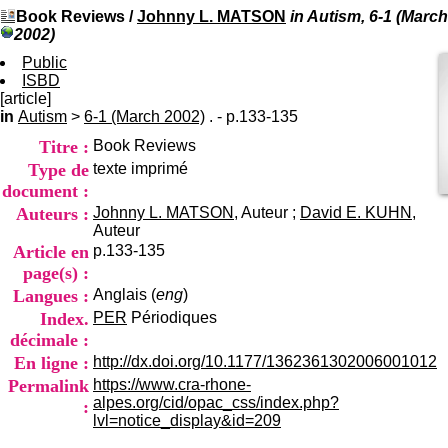
I
du CRA Rhône-Alpes
Book Reviews
/
Johnny L. MATSON
in Autism, 6-1 (March
n
Centre Hospitalier le Vinatier
2002)
f
bât 211
o
Public
95, Bd Pinel
r
ISBD
69678 Bron Cedex
m
[article]
Horaires
a
in
Autism
>
6-1 (March 2002)
. - p.133-135
Lundi au Vendredi
t
9h00-12h00 13h30-16h00
Titre :
Book Reviews
i
Contact
o
Type de
texte imprimé
Tél:
+33(0)4 37 91 54 65
n
Fax:
+33(0)4 37 91 54 37
document :
e
Auteurs :
Johnny L. MATSON
, Auteur ;
David E. KUHN
,
Mail
t
Auteur
d
Article en
p.133-135
e
page(s) :
D
o
Langues :
Anglais (
eng
)
c
Index.
PER
Périodiques
u
décimale :
m
En ligne :
http://dx.doi.org/10.1177/1362361302006001012
e
n
Permalink
https://www.cra-rhone-
t
alpes.org/cid/opac_css/index.php?
:
a
lvl=notice_display&id=209
t