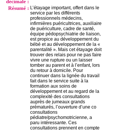
décimale :
i
o
Résumé :
L’étayage important, offert dans le
n
service par les différents
d
professionnels médecins,
u
infirmières puéricultrices, auxiliaire
C
de puériculture, cadre de santé,
R
équipe pédopsychiatrie de liaison,
A
est propice au développement du
R
bébé et au développement de la «
h
parentalité ». Mais cet étayage doit
ô
trouver des relais pour ne pas faire
n
vivre une rupture ou un laisser
e
tomber au parent et à l’enfant, lors
-
du retour à domicile. Pour
A
continuer dans la lignée du travail
l
fait dans le service suite à la
p
formation aux soins de
e
développement et au regard de la
s
complexité des consultations
C
auprès de jumeaux grands
e
prématurés, l’ouverture d’une co
n
consultations
t
pédiatre/psychomotricienne, a
r
paru intéressante. Ces
e
consultations prennent en compte