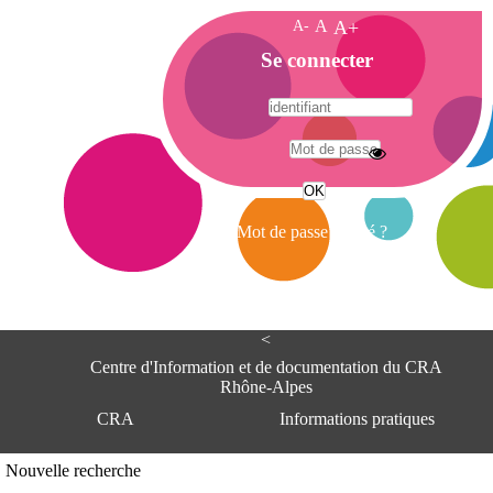
A-
A
A+
A
Se connecter
c
c
u
e
A
i
d
l
r
Mot de passe oublié ?
e
s
s
e
<
C
e
Centre d'Information et de documentation du CRA
n
Rhône-Alpes
t
CRA
Informations pratiques
r
e
d
Adresse
Nouvelle recherche
'
Centre d'information et de documentat