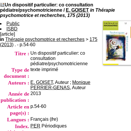
I
du CRA Rhône-Alpes
Un dispositif particulier: co consultation
n
Centre Hospitalier le Vinatier
pédiatre/psychomotricienne
/
E. GOISET
in Thérapie
f
bât 211
psychomotrice et recherches, 175 (2013)
o
95, Bd Pinel
r
Public
69678 Bron Cedex
m
ISBD
Horaires
a
[article]
Lundi au Vendredi
t
in
Thérapie psychomotrice et recherches
9h00-12h00 13h30-16h00
>
175
i
(2013)
. - p.54-60
Contact
o
Tél:
+33(0)4 37 91 54 65
Titre :
Un dispositif particulier: co
n
Fax:
+33(0)4 37 91 54 37
consultation
e
Mail
pédiatre/psychomotricienne
t
Type de
texte imprimé
d
e
document :
D
Auteurs :
E. GOISET
, Auteur ;
Monique
o
PERRIER-GENAS
, Auteur
c
Année de
2013
u
publication :
m
Article en
p.54-60
e
n
page(s) :
t
Langues :
Français (
fre
)
a
Index.
PER
Périodiques
t