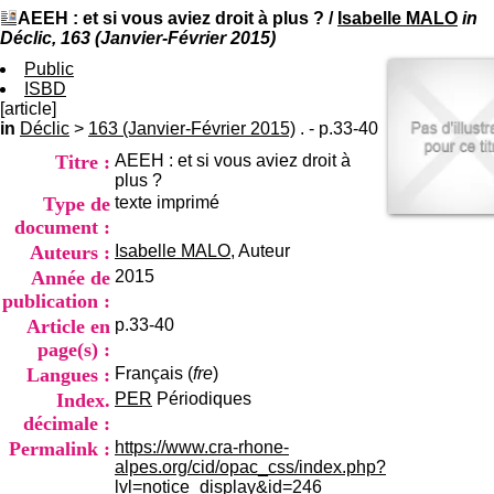
I
du CRA Rhône-Alpes
AEEH : et si vous aviez droit à plus ?
/
Isabelle MALO
in
n
Centre Hospitalier le Vinatier
Déclic, 163 (Janvier-Février 2015)
f
bât 211
o
Public
95, Bd Pinel
r
ISBD
69678 Bron Cedex
m
[article]
Horaires
a
in
Déclic
>
163 (Janvier-Février 2015)
. - p.33-40
Lundi au Vendredi
t
9h00-12h00 13h30-16h00
Titre :
AEEH : et si vous aviez droit à
i
Contact
plus ?
o
Tél:
+33(0)4 37 91 54 65
Type de
texte imprimé
n
Fax:
+33(0)4 37 91 54 37
e
document :
Mail
t
Auteurs :
Isabelle MALO
, Auteur
d
Année de
2015
e
publication :
D
o
Article en
p.33-40
c
page(s) :
u
Langues :
Français (
fre
)
m
Index.
PER
Périodiques
e
décimale :
n
t
Permalink :
https://www.cra-rhone-
a
alpes.org/cid/opac_css/index.php?
t
lvl=notice_display&id=246