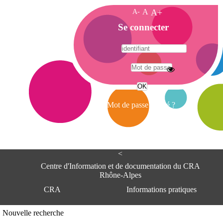
A-
A
A+
A
Se connecter
c
c
u
e
A
i
d
l
r
Mot de passe oublié ?
e
s
s
e
<
C
e
Centre d'Information et de documentation du CRA
n
Rhône-Alpes
t
CRA
Informations pratiques
r
e
d
Adresse
Nouvelle recherche
'
Centre d'information et de documentat