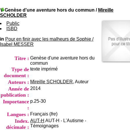
I
du CRA Rhône-Alpes
n
Centre Hospitalier le Vinatier
Genèse d'une aventure hors du commun
/
Mireille
f
bât 211
SCHOLDER
o
95, Bd Pinel
r
Public
69678 Bron Cedex
m
ISBD
Horaires
a
Lundi au Vendredi
t
in
Pour en finir avec les malheurs de Sophie
9h00-12h00 13h30-16h00
/
i
Isabel MESSER
Contact
o
Tél:
+33(0)4 37 91 54 65
n
Fax:
+33(0)4 37 91 54 37
Titre :
Genèse d'une aventure hors du
e
Mail
commun
t
Type de
texte imprimé
d
e
document :
D
Auteurs :
Mireille SCHOLDER
, Auteur
o
Année de
2014
c
publication :
u
m
Importance
p.25-30
e
:
n
Langues :
Français (
fre
)
t
Index.
AUT-H
AUT-H - L'Autisme -
a
Témoignages
décimale :
t