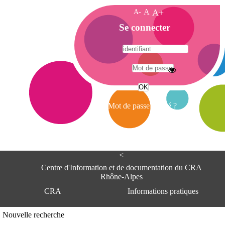
A-
A
A+
A
Se connecter
c
c
u
e
A
i
d
l
r
Mot de passe oublié ?
e
s
s
e
<
C
e
Centre d'Information et de documentation du CRA
n
Rhône-Alpes
t
CRA
Informations pratiques
r
e
d
Adresse
Nouvelle recherche
'
Centre d'information et de documentat