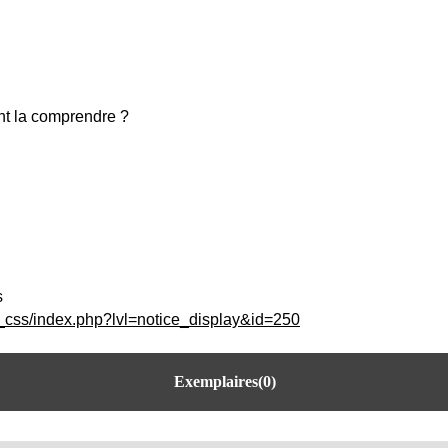
nt la comprendre ?
s
c_css/index.php?lvl=notice_display&id=250
Exemplaires(0)