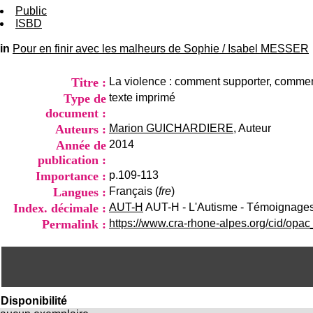
Public
ISBD
in
Pour en finir avec les malheurs de Sophie
/
Isabel MESSER
Titre :
La violence : comment supporter, comme
Type de
texte imprimé
document :
Auteurs :
Marion GUICHARDIERE
, Auteur
Année de
2014
publication :
Importance :
p.109-113
Langues :
Français (
fre
)
Index. décimale :
AUT-H
AUT-H - L'Autisme - Témoignage
Permalink :
https://www.cra-rhone-alpes.org/cid/opa
Disponibilité