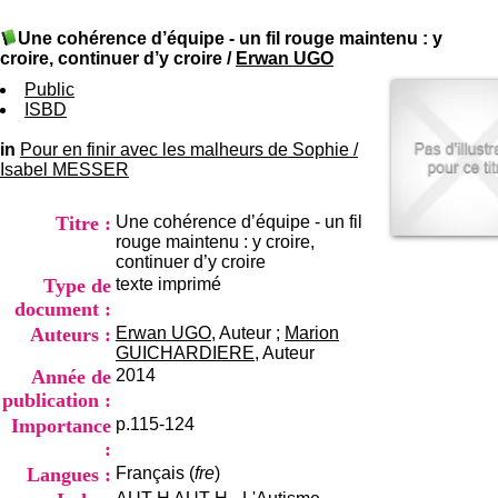
I
du CRA Rhône-Alpes
n
Centre Hospitalier le Vinatier
Une cohérence d’équipe - un fil rouge maintenu : y
f
bât 211
croire, continuer d’y croire
/
Erwan UGO
o
95, Bd Pinel
r
Public
69678 Bron Cedex
m
ISBD
Horaires
a
Lundi au Vendredi
t
in
Pour en finir avec les malheurs de Sophie
9h00-12h00 13h30-16h00
/
i
Isabel MESSER
Contact
o
Tél:
+33(0)4 37 91 54 65
n
Fax:
+33(0)4 37 91 54 37
Titre :
Une cohérence d’équipe - un fil
e
Mail
rouge maintenu : y croire,
t
continuer d’y croire
d
Type de
texte imprimé
e
D
document :
o
Auteurs :
Erwan UGO
, Auteur ;
Marion
c
GUICHARDIERE
, Auteur
u
Année de
2014
m
publication :
e
Importance
p.115-124
n
t
:
a
Langues :
Français (
fre
)
t