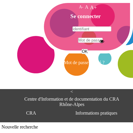
A-
A
A+
A
Se connecter
c
c
u
e
A
i
d
l
r
Mot de passe oublié ?
e
s
s
e
<
C
e
Centre d'Information et de documentation du CRA
n
Rhône-Alpes
t
CRA
Informations pratiques
r
e
d
Adresse
Nouvelle recherche
'
Centre d'information et de documentat