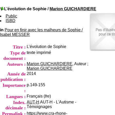
I
du CRA Rhône-Alpes
n
Centre Hospitalier le Vinatier
L’évolution de Sophie
/
Marion GUICHARDIERE
f
bât 211
o
Public
95, Bd Pinel
r
ISBD
69678 Bron Cedex
m
Horaires
a
in
Pour en finir avec les malheurs de Sophie
Lundi au Vendredi
/
t
Isabel MESSER
9h00-12h00 13h30-16h00
i
Contact
o
Tél:
+33(0)4 37 91 54 65
Titre :
L’évolution de Sophie
n
Fax:
+33(0)4 37 91 54 37
e
Type de
texte imprimé
Mail
t
document :
d
Auteurs :
Marion GUICHARDIERE
, Auteur ;
e
Marion GUICHARDIERE
D
Année de
2014
o
publication :
c
u
Importance
p.149-155
m
:
e
Langues :
Français (
fre
)
n
Index.
AUT-H
AUT-H - L'Autisme -
t
Témoignages
décimale :
a
t
Permalink :
https://www.cra-rhone-