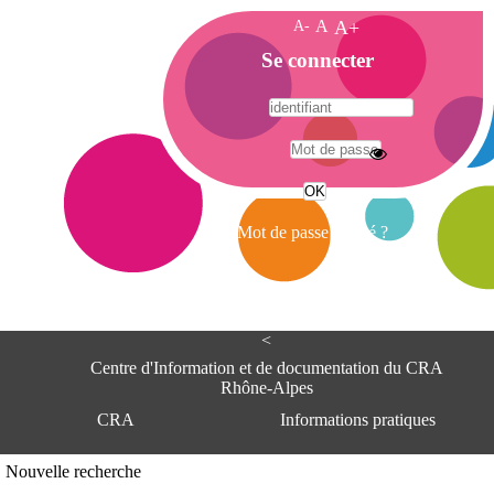
A-
A
A+
A
Se connecter
c
c
u
e
A
i
d
l
r
Mot de passe oublié ?
e
s
s
e
<
C
e
Centre d'Information et de documentation du CRA
n
Rhône-Alpes
t
CRA
Informations pratiques
r
e
d
Adresse
Nouvelle recherche
'
Centre d'information et de documentat