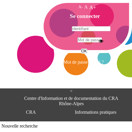
A-
A
A+
A
Se connecter
c
c
u
e
A
i
d
l
r
Mot de passe oublié ?
e
s
s
e
<
C
e
Centre d'Information et de documentation du CRA
n
Rhône-Alpes
t
CRA
Informations pratiques
r
e
d
Adresse
Nouvelle recherche
'
Centre d'information et de documentat