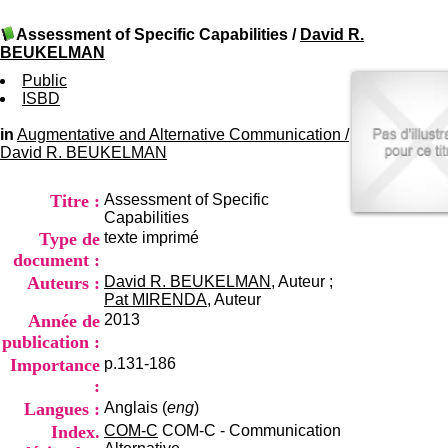
I
du CRA Rhône-Alpes
n
Centre Hospitalier le Vinatier
Assessment of Specific Capabilities
/
David R.
f
bât 211
BEUKELMAN
o
95, Bd Pinel
r
Public
69678 Bron Cedex
m
ISBD
Horaires
a
Lundi au Vendredi
t
in
Augmentative and Alternative Communication
9h00-12h00 13h30-16h00
/
i
David R. BEUKELMAN
Contact
o
Tél:
+33(0)4 37 91 54 65
n
Fax:
+33(0)4 37 91 54 37
Titre :
Assessment of Specific
e
Mail
Capabilities
t
Type de
texte imprimé
d
e
document :
D
Auteurs :
David R. BEUKELMAN
, Auteur ;
o
Pat MIRENDA
, Auteur
c
Année de
2013
u
publication :
m
Importance
p.131-186
e
n
:
t
Langues :
Anglais (
eng
)
a
Index.
COM-C
COM-C - Communication
t