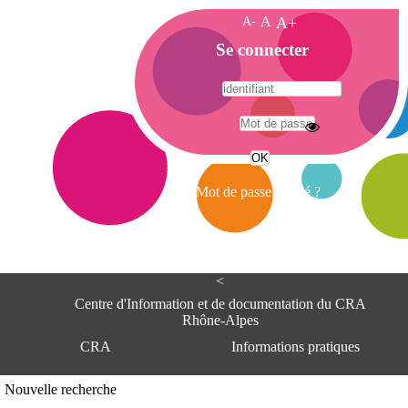
A-
A
A+
A
Se connecter
c
c
u
e
A
i
d
l
r
Mot de passe oublié ?
e
s
s
e
<
C
e
Centre d'Information et de documentation du CRA
n
Rhône-Alpes
t
CRA
Informations pratiques
r
e
d
Adresse
Nouvelle recherche
'
Centre d'information et de documentat