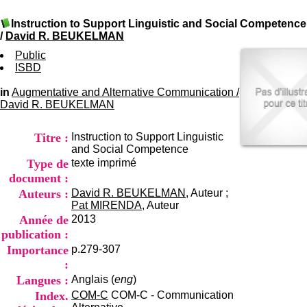
I
du CRA Rhône-Alpes
n
Centre Hospitalier le Vinatier
Instruction to Support Linguistic and Social Competence
f
bât 211
/
David R. BEUKELMAN
o
95, Bd Pinel
r
Public
69678 Bron Cedex
m
ISBD
Horaires
a
Lundi au Vendredi
t
in
Augmentative and Alternative Communication
9h00-12h00 13h30-16h00
/
i
David R. BEUKELMAN
Contact
o
Tél:
+33(0)4 37 91 54 65
n
Fax:
+33(0)4 37 91 54 37
Titre :
Instruction to Support Linguistic
e
Mail
and Social Competence
t
Type de
texte imprimé
d
e
document :
D
Auteurs :
David R. BEUKELMAN
, Auteur ;
o
Pat MIRENDA
, Auteur
c
Année de
2013
u
publication :
m
Importance
p.279-307
e
n
:
t
Langues :
Anglais (
eng
)
a
Index.
COM-C
COM-C - Communication
t