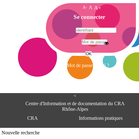
A-
A
A+
A
Se connecter
c
c
u
e
A
i
d
l
r
Mot de passe oublié ?
e
s
s
e
<
C
e
Centre d'Information et de documentation du CRA
n
Rhône-Alpes
t
CRA
Informations pratiques
r
e
d
Adresse
Nouvelle recherche
'
Centre d'information et de documentat