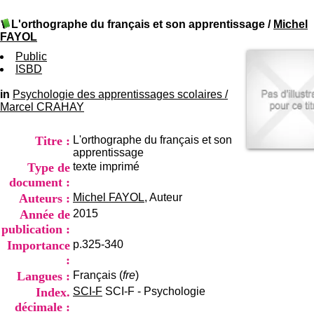
I
du CRA Rhône-Alpes
n
Centre Hospitalier le Vinatier
L'orthographe du français et son apprentissage
/
Michel
f
bât 211
FAYOL
o
95, Bd Pinel
r
Public
69678 Bron Cedex
m
ISBD
Horaires
a
Lundi au Vendredi
t
in
Psychologie des apprentissages scolaires
9h00-12h00 13h30-16h00
/
i
Marcel CRAHAY
Contact
o
Tél:
+33(0)4 37 91 54 65
n
Fax:
+33(0)4 37 91 54 37
Titre :
L'orthographe du français et son
e
Mail
apprentissage
t
Type de
texte imprimé
d
e
document :
D
Auteurs :
Michel FAYOL
, Auteur
o
Année de
2015
c
publication :
u
m
Importance
p.325-340
e
:
n
Langues :
Français (
fre
)
t
Index.
SCI-F
SCI-F - Psychologie
a
décimale :
t