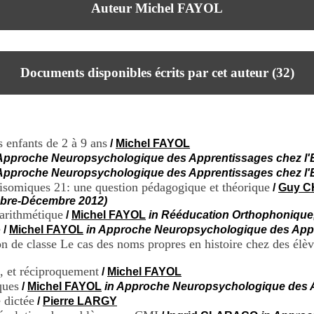
Auteur Michel FAYOL
Documents disponibles écrits par cet auteur (
32
)
 enfants de 2 à 9 ans
/
Michel FAYOL
Approche Neuropsychologique des Apprentissages chez l'En
Approche Neuropsychologique des Apprentissages chez l'Enf
isomiques 21: une question pédagogique et théorique
/
Guy 
embre-Décembre 2012)
 arithmétique
/
Michel FAYOL
in Rééducation Orthophonique,
e
/
Michel FAYOL
in Approche Neuropsychologique des Apprent
on de classe Le cas des noms propres en histoire chez des élè
n, et réciproquement
/
Michel FAYOL
ques
/
Michel FAYOL
in Approche Neuropsychologique des App
 dictée
/
Pierre LARGY