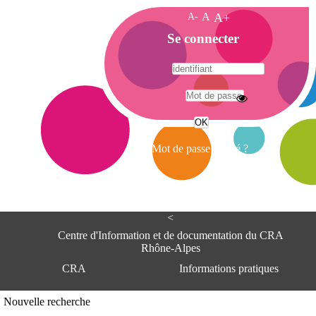
A-
A
A+
A
Se connecter
c
c
u
e
A
i
d
l
r
Mot de passe oublié ?
e
s
s
e
<
C
e
Centre d'Information et de documentation du CRA
n
Rhône-Alpes
t
CRA
Informations pratiques
r
e
d
Adresse
Nouvelle recherche
'
Centre d'information et de documentat