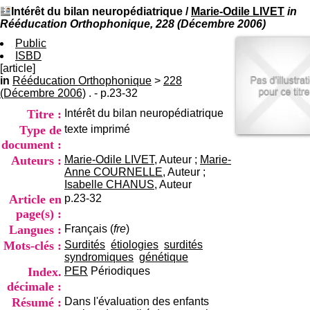
I
du CRA Rhône-Alpes
Intérêt du bilan neuropédiatrique
/
Marie-Odile LIVET
in
n
Centre Hospitalier le Vinatier
Rééducation Orthophonique, 228 (Décembre 2006)
f
bât 211
o
Public
95, Bd Pinel
r
ISBD
69678 Bron Cedex
m
[article]
Horaires
a
in
Rééducation Orthophonique
>
228
Lundi au Vendredi
t
(Décembre 2006)
. - p.23-32
9h00-12h00 13h30-16h00
i
Contact
Titre :
Intérêt du bilan neuropédiatrique
o
Tél:
+33(0)4 37 91 54 65
n
Type de
texte imprimé
Fax:
+33(0)4 37 91 54 37
e
document :
Mail
t
Auteurs :
Marie-Odile LIVET
, Auteur ;
Marie-
d
Anne COURNELLE
, Auteur ;
e
Isabelle CHANUS
, Auteur
D
Article en
p.23-32
o
page(s) :
c
u
Langues :
Français (
fre
)
m
Mots-clés :
Surdités
étiologies
surdités
e
syndromiques
génétique
n
Index.
PER
Périodiques
t
décimale :
a
Résumé :
Dans l'évaluation des enfants
t