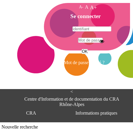
A-
A
A+
A
Se connecter
c
c
u
e
A
i
d
l
r
Mot de passe oublié ?
e
s
s
e
<
C
e
Centre d'Information et de documentation du CRA
n
Rhône-Alpes
t
CRA
Informations pratiques
r
e
d
Adresse
Nouvelle recherche
'
Centre d'information et de documentat