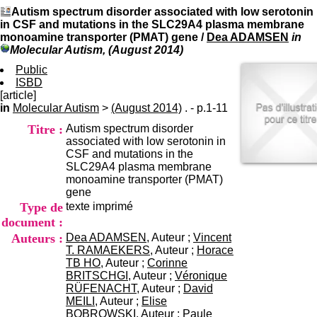
I
du CRA Rhône-Alpes
Autism spectrum disorder associated with low serotonin
n
Centre Hospitalier le Vinatier
in CSF and mutations in the SLC29A4 plasma membrane
f
bât 211
monoamine transporter (PMAT) gene
/
Dea ADAMSEN
in
o
95, Bd Pinel
Molecular Autism, (August 2014)
r
69678 Bron Cedex
m
Public
Horaires
a
ISBD
Lundi au Vendredi
t
[article]
9h00-12h00 13h30-16h00
i
in
Molecular Autism
>
(August 2014)
. - p.1-11
Contact
o
Tél:
+33(0)4 37 91 54 65
Titre :
Autism spectrum disorder
n
Fax:
+33(0)4 37 91 54 37
associated with low serotonin in
e
Mail
CSF and mutations in the
t
SLC29A4 plasma membrane
d
monoamine transporter (PMAT)
e
gene
D
Type de
texte imprimé
o
c
document :
u
Auteurs :
Dea ADAMSEN
, Auteur ;
Vincent
m
T. RAMAEKERS
, Auteur ;
Horace
e
TB HO
, Auteur ;
Corinne
n
BRITSCHGI
, Auteur ;
Véronique
t
RÜFENACHT
, Auteur ;
David
a
MEILI
, Auteur ;
Elise
t
BOBROWSKI
, Auteur ;
Paule