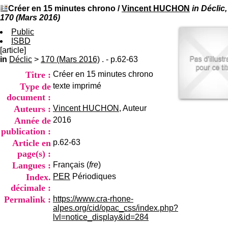
I
du CRA Rhône-Alpes
Créer en 15 minutes chrono
/
Vincent HUCHON
in Déclic,
n
Centre Hospitalier le Vinatier
170 (Mars 2016)
f
bât 211
o
Public
95, Bd Pinel
r
ISBD
69678 Bron Cedex
m
[article]
Horaires
a
in
Déclic
>
170 (Mars 2016)
. - p.62-63
Lundi au Vendredi
t
9h00-12h00 13h30-16h00
Titre :
Créer en 15 minutes chrono
i
Contact
o
Type de
texte imprimé
Tél:
+33(0)4 37 91 54 65
n
Fax:
+33(0)4 37 91 54 37
document :
e
Auteurs :
Vincent HUCHON
, Auteur
Mail
t
Année de
2016
d
publication :
e
D
Article en
p.62-63
o
page(s) :
c
Langues :
Français (
fre
)
u
Index.
PER
Périodiques
m
e
décimale :
n
Permalink :
https://www.cra-rhone-
t
alpes.org/cid/opac_css/index.php?
a
lvl=notice_display&id=284
t