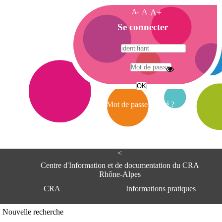
A-
A
A+
A
Se connecter
c
c
u
e
A
i
d
l
r
Mot de passe oublié ?
e
s
s
e
<
C
e
Centre d'Information et de documentation du CRA
n
Rhône-Alpes
t
CRA
Informations pratiques
r
e
d
Adresse
Nouvelle recherche
'
Centre d'information et de documentat